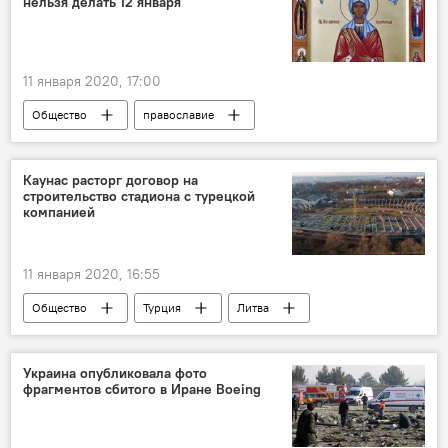
нельзя делать 12 января
11 января 2020, 17:00
Общество
православие
православные
традиции
народные традиции
приметы
Каунас расторг договор на
строительство стадиона с турецкой
компанией
11 января 2020, 16:55
Общество
Турция
Литва
стадион Даряус ир Гирено
Украина опубликовала фото
фрагментов сбитого в Иране Boeing