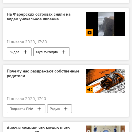
Правительство Литвы
СМИ
Литва
онкология
На Фарерских островах сняли на
видео уникальное явление
11 января 2020, 17:30
Видео
Мультимедиа
Почему нас раздражают собственные
родители
11 января 2020, 17:10
Подкасты РИА
Радио
Анисьи зимние: что можно и что