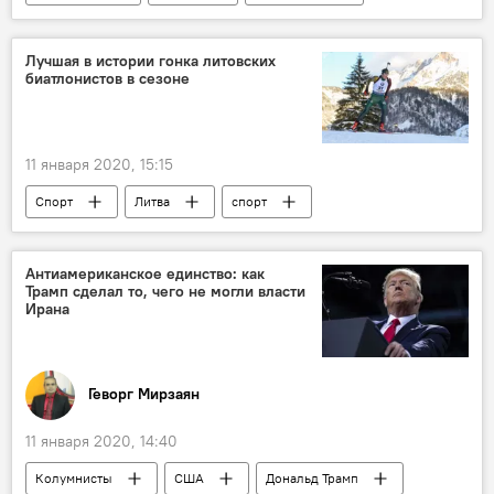
счастье
Лучшая в истории гонка литовских
биатлонистов в сезоне
11 января 2020, 15:15
Спорт
Литва
спорт
биатлон
Антиамериканское единство: как
Трамп сделал то, чего не могли власти
Ирана
Геворг Мирзаян
11 января 2020, 14:40
Колумнисты
США
Дональд Трамп