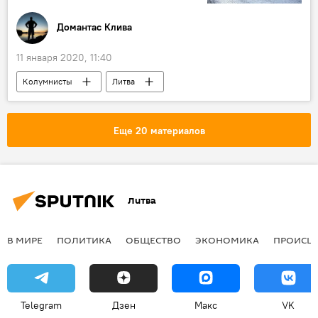
Домантас Клива
11 января 2020, 11:40
Колумнисты
Литва
Еще 20 материалов
Литва
В МИРЕ
ПОЛИТИКА
ОБЩЕСТВО
ЭКОНОМИКА
ПРОИСШ
Telegram
Дзен
Макс
VK