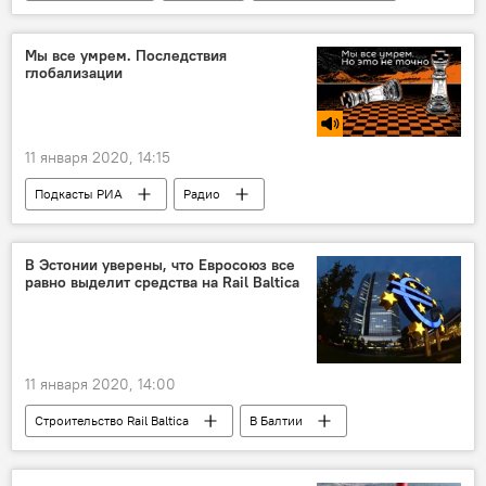
Иран
Мы все умрем. Последствия
глобализации
11 января 2020, 14:15
Подкасты РИА
Радио
В Эстонии уверены, что Евросоюз все
равно выделит средства на Rail Baltica
11 января 2020, 14:00
Строительство Rail Baltica
В Балтии
В мире
Эстония
страны Балтии
Rail Baltica