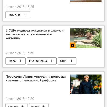
4 июля 2018, 16:25
Политика
Конфликт Литвы и Белоруссии из-за строительства АЭС
Литва
Белоруссия
В США медведь искупался в джакузи
местного жителя и выпил его
Гедиминас Киркилас
строительство БелАЭС
коктейль
Белорусская АЭС
4 июля 2018, 15:50
Видео
Мультимедиа
США
Калифорния
Президент Литвы утвердила поправки
к закону о пенсионной реформе
4 июля 2018, 15:20
В Литве
Литва