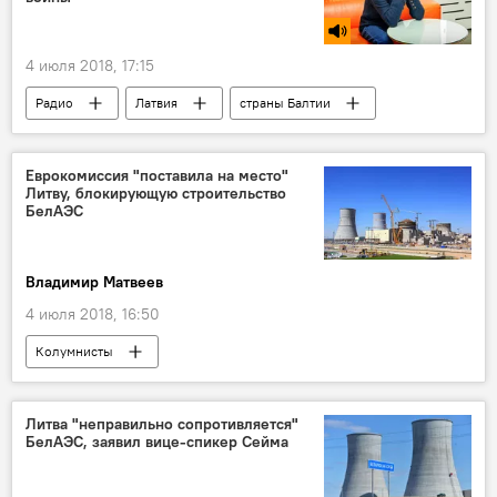
4 июля 2018, 17:15
Радио
Латвия
страны Балтии
Армен Гаспарян
Вторая мировая война
геноцид
Еврокомиссия "поставила на место"
Литву, блокирующую строительство
БелАЭС
Владимир Матвеев
4 июля 2018, 16:50
Колумнисты
Конфликт Литвы и Белоруссии из-за строительства АЭС
Литва
Белоруссия
Литва "неправильно сопротивляется"
БелАЭС, заявил вице-спикер Сейма
Гедиминас Киркилас
Еврокомиссия (ЕК)
строительство БелАЭС
Белорусская АЭС