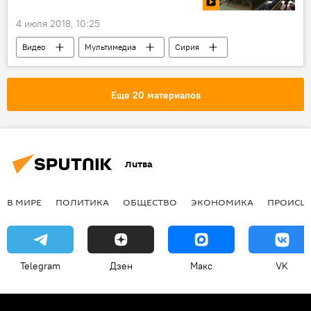
4 июля 2018, 10:25
Видео
Мультимедиа
Сирия
Великобритания
Еще 20 материалов
Литва
В МИРЕ
ПОЛИТИКА
ОБЩЕСТВО
ЭКОНОМИКА
ПРОИСШ
Telegram
Дзен
Макс
VK