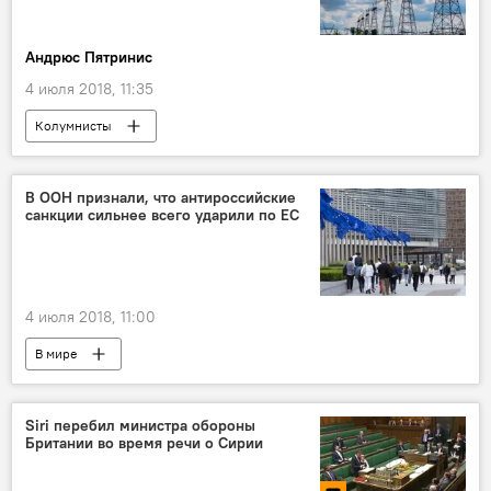
Андрюс Пятринис
4 июля 2018, 11:35
Колумнисты
Энергостратегия Литвы и выход из БРЭЛЛ
Литва
Латвия
Эстония
В ООН признали, что антироссийские
санкции сильнее всего ударили по ЕС
Польша
Юри Ратас
БРЭЛЛ
4 июля 2018, 11:00
В мире
Санкции против России: палка о двух концах
Россия
Евросоюз (ЕС)
ООН
Siri перебил министра обороны
Британии во время речи о Сирии