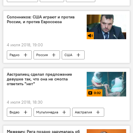
мэрия Вильнюса
Солонников: США играют и против
России, и против Евросоюза
4 июля 2018, 19:00
Радио
Россия
США
Европейский Союз
Австралиец сделал предложение
девушке так, что она не смогла
ответить "нет"
0:32
4 июля 2018, 18:30
Видео
Мультимедиа
Австралия
Межевич: Рига поздно задумалась об