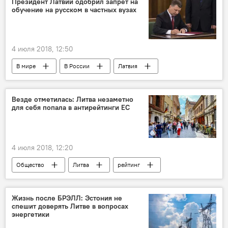
Президент Латвии одобрил запрет на
обучение на русском в частных вузах
4 июля 2018, 12:50
В мире
В России
Латвия
Раймондс Вейонис
русский язык
законодательство
Везде отметилась: Литва незаметно
для себя попала в антирейтинги ЕС
4 июля 2018, 12:20
Общество
Литва
рейтинг
миграция
бедность
безработица
алкоголизм в Литве
самоубийства в Литве
Жизнь после БРЭЛЛ: Эстония не
спешит доверять Литве в вопросах
энергетики