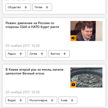
Общество
Литва
Рожин: давление на Россию со
стороны США и НАТО будет расти
20 ноября 2017, 14:20
Радио
Литва
Балтия
США
Польша
Йенс Столтенберг
НАТО
Батальоны НАТО в Балтии и Польше
В Киеве второй раз за месяц залили
цементом Вечный огонь
20 ноября 2017, 13:05
Видео
Мультимедиа
Киев