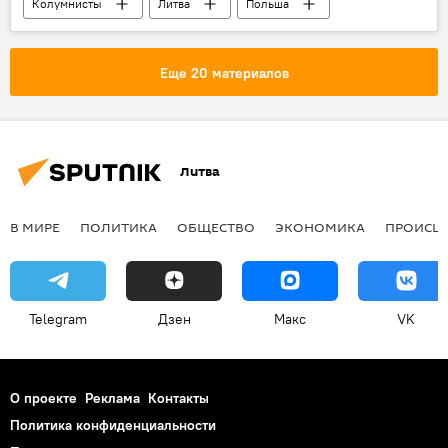
Колумнисты
Литва
Польша
Еще 20 материалов
Литва
В МИРЕ
ПОЛИТИКА
ОБЩЕСТВО
ЭКОНОМИКА
ПРОИСШ
Telegram
Дзен
Макс
VK
О проекте
Реклама
Контакты
Политика конфиденциальности