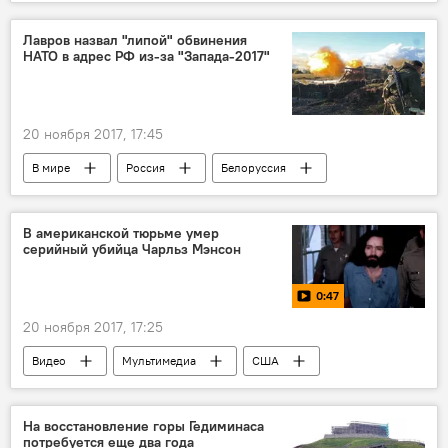
Лавров назвал "липой" обвинения
НАТО в адрес РФ из-за "Запада-2017"
20 ноября 2017, 17:45
В мире
Россия
Белоруссия
Сергей Лавров
НАТО
МИД России
В американской тюрьме умер
серийный убийца Чарльз Мэнсон
0:47
20 ноября 2017, 17:25
Видео
Мультимедиа
США
На восстановление горы Гедиминаса
потребуется еще два года