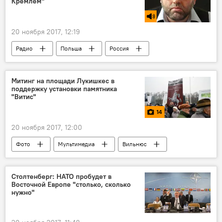
Кремлем"
20 ноября 2017, 12:19
Радио
Польша
Россия
Митинг на площади Лукишкес в
поддержку установки памятника
"Витис"
14
20 ноября 2017, 12:00
Фото
Мультимедиа
Вильнюс
Спор о памятнике на площади Лукишкес
Столтенберг: НАТО пробудет в
Восточной Европе "столько, сколько
нужно"