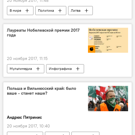
20 ноября 2017, 11:48
В мире
Политика
Литва
Россия
Латвия
Эстония
Польша
Восточная Европа
Лауреаты Нобелевской премии 2017
года
Прибалтика
Владимир Путин
Йенс Столтенберг
НАТО
войска
угроза
реакция
20 ноября 2017, 11:15
Мультимедиа
Инфографика
Нобелевская премия
Польша и Вильнюсский край: было
ваше - станет наше?
Андрюс Пятринис
20 ноября 2017, 10:40