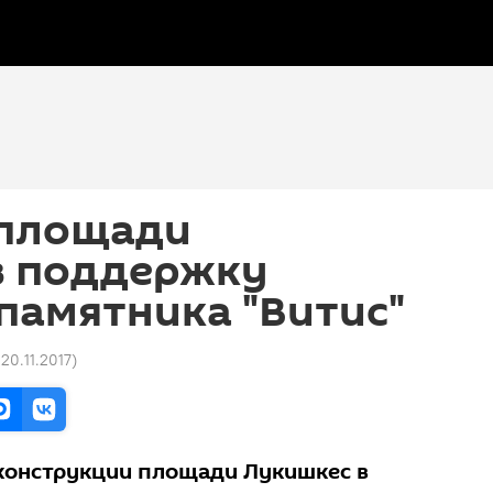
 площади
в поддержку
памятника "Витис"
 20.11.2017
)
конструкции площади Лукишкес в