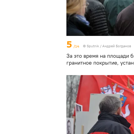
5
/14
© Sputnik / Андрей Богданов
За это время на площади 
гранитное покрытие, уста