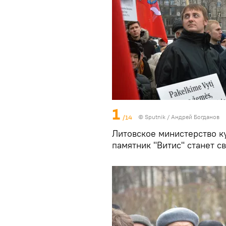
1
/14
© Sputnik / Андрей Богданов
Литовское министерство ку
памятник "Витис" станет с