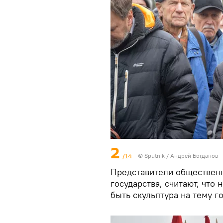
2
/14
© Sputnik / Андрей Богданов
Представители обществен
государства, считают, что
быть скульптура на тему г