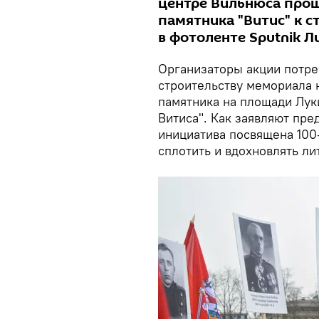
центре Вильнюса прош
памятника "Витис" к с
в фотоленте Sputnik Л
Организаторы акции потре
строительству мемориала 
памятника на площади Лу
Витиса". Как заявляют пре
инициатива посвящена 100
сплотить и вдохновлять ли