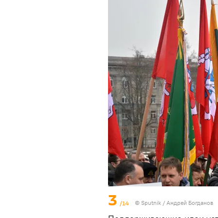
3
/14
© Sputnik / Андрей Богданов