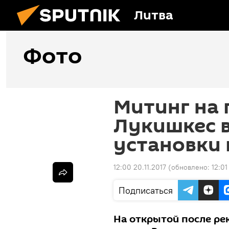
Литва
Фото
Митинг на
Лукишкес 
установки 
12:00 20.11.2017
(обновлено:
12:01
Подписаться
На открытой после ре