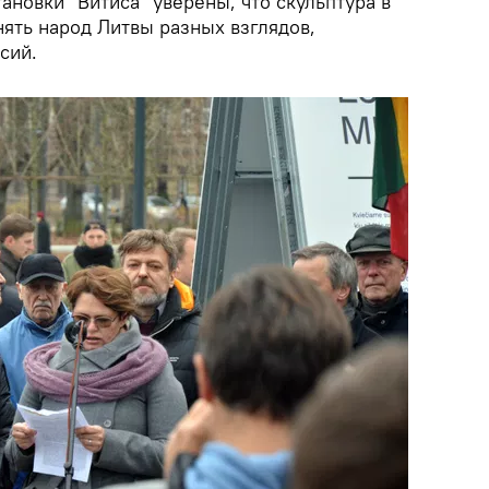
новки "Витиса" уверены, что скульптура в
ять народ Литвы разных взглядов,
сий.