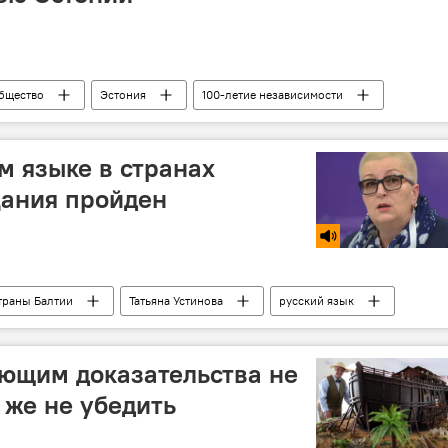
бщество
Эстония
100-летие независимости
м языке в странах
цания пройден
траны Балтии
Татьяна Устинова
русский язык
ующим доказательства не
 же не убедить