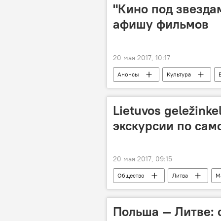
стресс
мобильное приложе
"Кино под звезда
афишу фильмов
20 мая 2017, 10:17
Анонсы
Культура
Lietuvos geležinke
экскурсии по сам
20 мая 2017, 09:15
Общество
Литва
М
Lietuvos geležinkeliai
мост Л
Польша — Литве: 