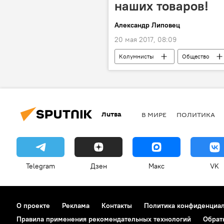
наших товаров!
Александр Липовец
20 мая 2017, 08:09
Колумнисты
Общество
шопинг литовцев в Польше
Литва
В МИРЕ
ПОЛИТИКА
Telegram
Дзен
Макс
VK
О проекте
Реклама
Контакты
Политика конфиденциа
Правила применения рекомендательных технологий
Обрат