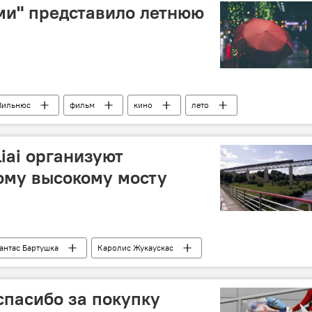
ние
ми" представило летнюю
Вильнюс
фильм
кино
лето
liai организуют
ому высокому мосту
антас Бартушка
Каролис Жукаускас
идувену
экскурсия
спасибо за покупку