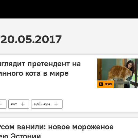
20.05.2017
ыглядит претендент на
инного кота в мире
0:49
кот
мейн-кун
усом ванили: новое мороженое
ею Эстонии