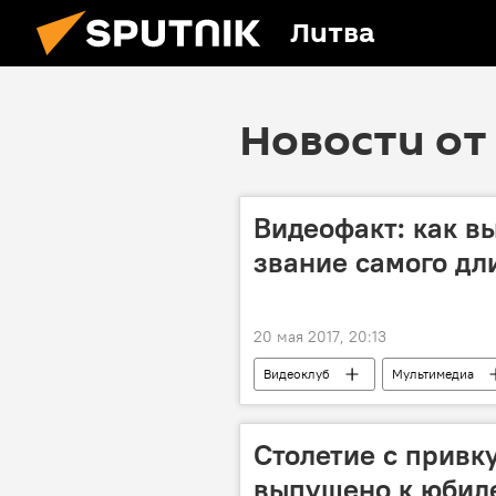
Литва
Новости от 
Видеофакт: как в
звание самого дл
20 мая 2017, 20:13
Видеоклуб
Мультимедиа
Столетие с привк
выпущено к юбил