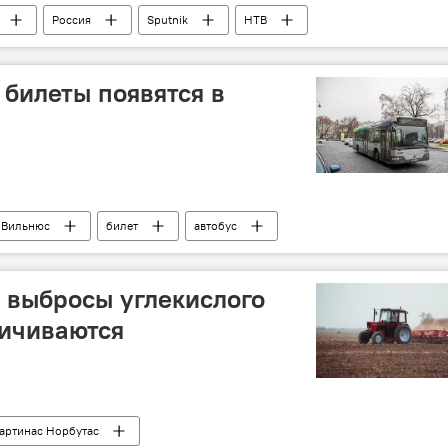
Россия
Sputnik
НТВ
супер!"
Кремль
билеты появятся в
Вильнюс
билет
автобус
 выбросы углекислого
личиваются
артинас Норбутас