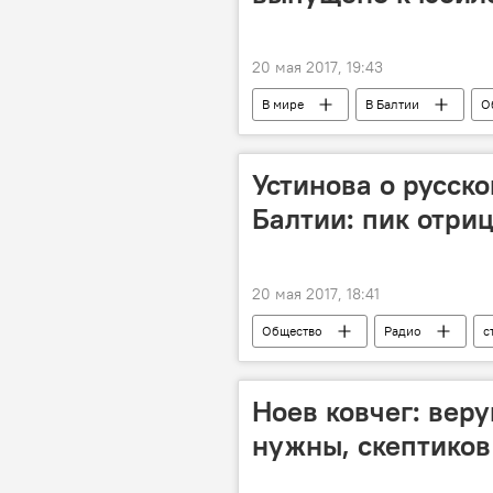
20 мая 2017, 19:43
В мире
В Балтии
О
мороженое
Устинова о русско
Балтии: пик отри
20 мая 2017, 18:41
Общество
Радио
с
Ноев ковчег: вер
нужны, скептиков