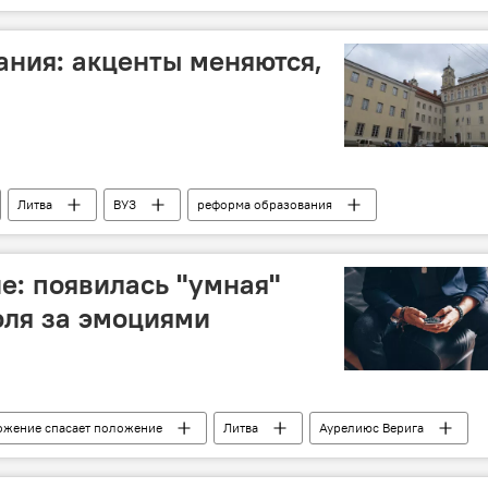
реды Литвы
углекислый газ
выбросы
ния: акценты меняются,
Литва
ВУЗ
реформа образования
оучиться
е: появилась "умная"
оля за эмоциями
жение спасает положение
Литва
Аурелиюс Верига
ерство здравоохранения
эмоции
депрессия