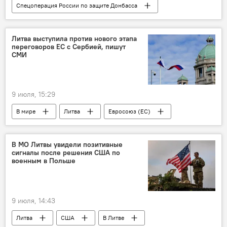
Спецоперация России по защите Донбасса
Минобороны РФ
Литва выступила против нового этапа
переговоров ЕС с Сербией, пишут
СМИ
9 июля, 15:29
В мире
Литва
Евросоюз (ЕС)
Сербия
В МО Литвы увидели позитивные
сигналы после решения США по
военным в Польше
9 июля, 14:43
Литва
США
В Литве