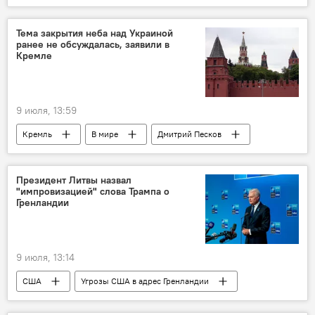
Политика
военные
Польша
Тема закрытия неба над Украиной
ранее не обсуждалась, заявили в
Кремле
9 июля, 13:59
Кремль
В мире
Дмитрий Песков
Россия
Украина
США
Владимир Зеленский
Дональд Трамп
Президент Литвы назвал
"импровизацией" слова Трампа о
Владимир Путин
Гренландии
9 июля, 13:14
США
Угрозы США в адрес Гренландии
Гренландия
Дональд Трамп