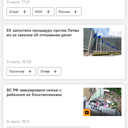
9 июля, 17:21
Спорт
МОК
Россия
страны Балтии
ЕК запустила процедуру против Литвы
из-за законов об отмывании денег
9 июля, 16:50
Политика
Литва
Еврокомиссия (ЕК)
ВС РФ эвакуировали семью с
ребенком из Константиновки
9 июля, 16:11