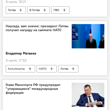
9 июля, 18:21
Литва
В Литве
ПВО
миссия
НАТО
Политика
Робертас Каунас
Науседа, вам значок: президент Литвы
получил награду на саммите НАТО
Владимир Матвеев
9 июля, 17:50
Колумнисты
НАТО
Литва
Гитанас Науседа
Дональд Трамп
Глава Минспорта РФ предупредил
"упирающиеся" международные
федерации