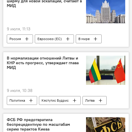
ширму для новой эскалации, считают в
МИД
9 июля, 11:13
Россия
Евросоюз (ЕС)
В мире
В нормализации отношений Литвы и
КНР есть прогресс, утверждает глава
МИД
9 июля, 10:38
Политика
Кястутис Будрис
Литва
В Литве
КНР
Китай
ФСБ РФ предотвратила
беспрецедентную по масштабам
серию терактов Киева