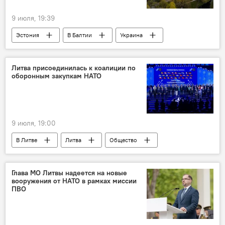
9 июля, 19:39
Эстония
В Балтии
Украина
беспилотник
дрон
Политика
Экономика
Литва присоединилась к коалиции по
оборонным закупкам НАТО
9 июля, 19:00
В Литве
Литва
Общество
НАТО
Глава МО Литвы надеется на новые
вооружения от НАТО в рамках миссии
ПВО