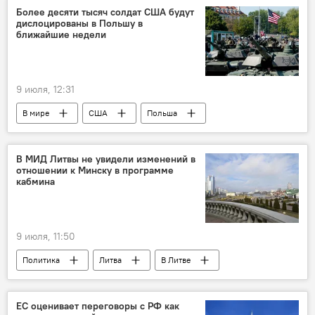
Гитанас Науседа
НАТО
саммит
Более десяти тысяч солдат США будут
дислоцированы в Польшу в
Литва
Политика
Дания
ближайшие недели
9 июля, 12:31
В мире
США
Польша
военные
В МИД Литвы не увидели изменений в
отношении к Минску в программе
кабмина
9 июля, 11:50
Политика
Литва
В Литве
МИД Литвы
Кястутис Будрис
Минск
ЕС оценивает переговоры с РФ как