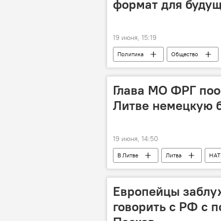
формат для будущ
19 июня, 15:19
Политика
Общество
Андрюс Кубилюс
перегово
Глава МО ФРГ поо
Литве немецкую б
19 июня, 14:50
В Литве
Литва
НАТ
Европейцы заблу
говорить с РФ с 