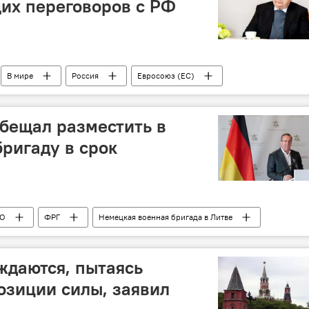
их переговоров с РФ
В мире
Россия
Евросоюз (ЕС)
ры
бещал разместить в
ригаду в срок
О
ФРГ
Немецкая военная бригада в Литве
ждаются, пытаясь
позиции силы, заявил