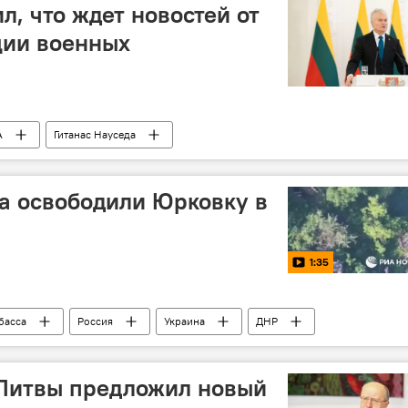
л, что ждет новостей от
ции военных
А
Гитанас Науседа
а освободили Юрковку в
1:35
басса
Россия
Украина
ДНР
освобождение
специальная военная операция (СВО)
 Литвы предложил новый