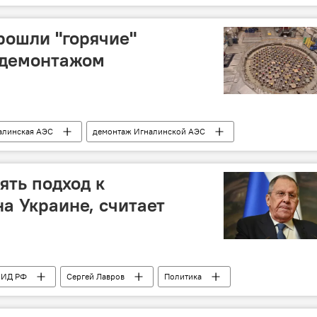
рошли "горячие"
 демонтажом
алинская АЭС
демонтаж Игналинской АЭС
ть подход к
а Украине, считает
ИД РФ
Сергей Лавров
Политика
ереговоры
США
Украина