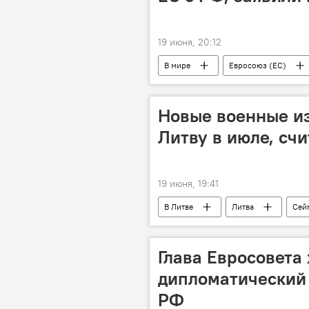
19 июня, 20:12
В мире
Евросоюз (ЕС)
переговоры
Политика
Новые военные и
Литву в июле, сч
19 июня, 19:41
В Литве
Литва
Сей
ВС США
армия США
Глава Евросовета 
дипломатический 
РФ