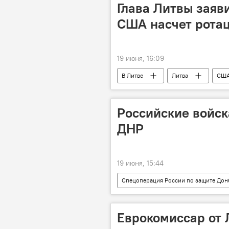
Глава Литвы заяви
США насчет рота
19 июня, 16:09
В Литве
Литва
СШ
Российские войск
ДНР
19 июня, 15:44
Спецоперация России по защите Дон
ВС РФ
армия России
Минобороны РФ
Еврокомиссар от