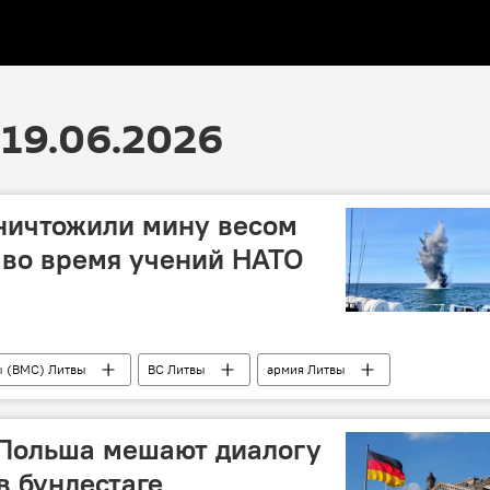
19.06.2026
ничтожили мину весом
 во время учений НАТО
ы (ВМС) Литвы
ВС Литвы
армия Литвы
Политика
мина
военный корабль
 Польша мешают диалогу
в бундестаге