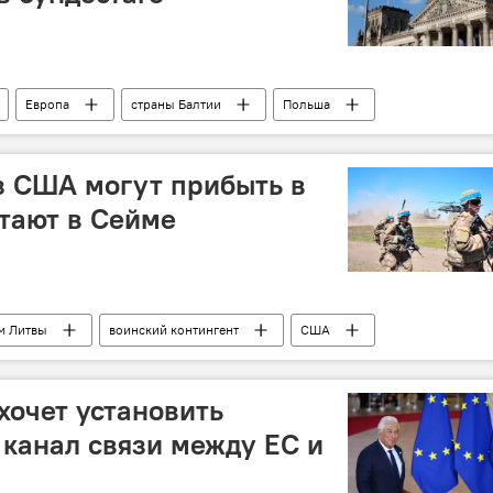
Европа
страны Балтии
Польша
Россия
Общество
з США могут прибыть в
итают в Сейме
м Литвы
воинский контингент
США
Лауринас Касчюнас
Политика
хочет установить
канал связи между ЕС и