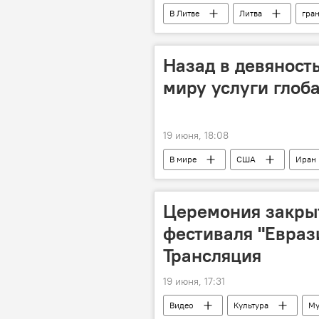
В Литве
Литва
гра
Латвия
МВД Литвы
Государственная служба охраны гос
Назад в девяност
миру услуги глоб
19 июня, 18:08
В мире
США
Иран
Удары США и Израиля по Ирану
Церемония закры
фестиваля "Евраз
Трансляция
19 июня, 17:31
Видео
Культура
Му