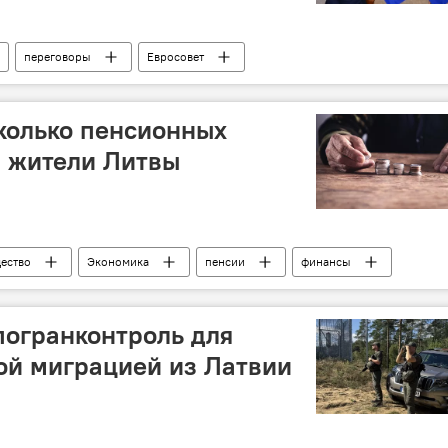
переговоры
Евросовет
иалог
Политика
Общество
сколько пенсионных
и жители Литвы
ество
Экономика
пенсии
финансы
д
пенсионная система
Банк Литвы
погранконтроль для
ой миграцией из Латвии