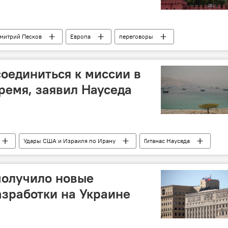
митрий Песков
Европа
переговоры
Украина
двусторонние отношения
соединиться к миссии в
ремя, заявил Науседа
Удары США и Израиля по Ирану
Гитанас Науседа
Ормузский пролив
олучило новые
зработки на Украине