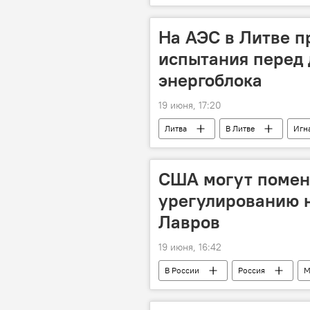
На АЭС в Литве п
испытания перед
энергоблока
19 июня, 17:20
Литва
В Литве
Игн
США могут поменя
урегулированию н
Лавров
19 июня, 16:42
В России
Россия
М
двусторонние отношения
п