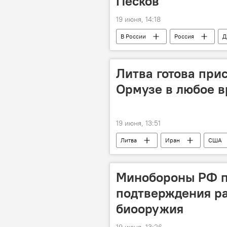
Песков
19 июня, 14:18
В России
Россия
Д
Политика
Общество
Литва готова при
Ормузе в любое в
19 июня, 13:51
Литва
Иран
США
Политика
В Литве
Минобороны РФ п
подтверждения ра
биооружия