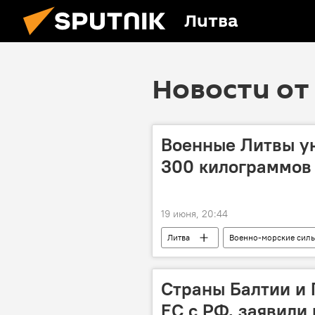
Литва
Новости от 
Военные Литвы у
300 килограммов
19 июня, 20:44
Литва
Военно-морские сил
учения
военные учения
Балтийское море
Страны Балтии и
ЕС с РФ, заявили 