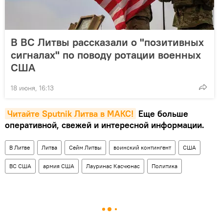
В ВС Литвы рассказали о "позитивных
сигналах" по поводу ротации военных
США
18 июня, 16:13
Читайте Sputnik Литва в MAКС!
Еще больше
оперативной, свежей и интересной информации.
В Литве
Литва
Сейм Литвы
воинский контингент
США
ВС США
армия США
Лауринас Касчюнас
Политика