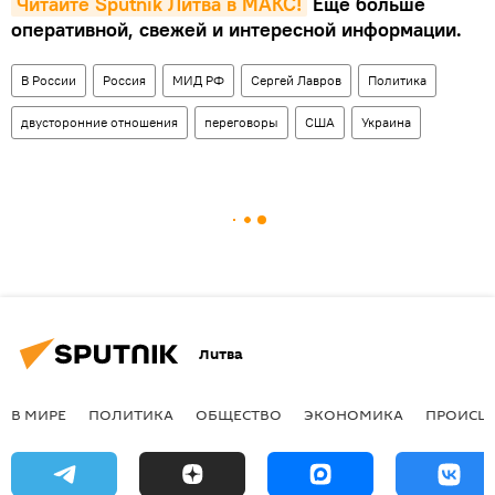
Читайте Sputnik Литва в MAКС!
Еще больше
оперативной, свежей и интересной информации.
В России
Россия
МИД РФ
Сергей Лавров
Политика
двусторонние отношения
переговоры
США
Украина
Литва
В МИРЕ
ПОЛИТИКА
ОБЩЕСТВО
ЭКОНОМИКА
ПРОИСШ