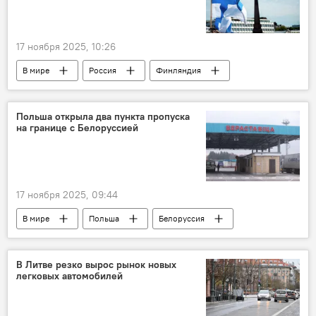
17 ноября 2025, 10:26
В мире
Россия
Финляндия
военные учения
Польша открыла два пункта пропуска
на границе с Белоруссией
17 ноября 2025, 09:44
В мире
Польша
Белоруссия
государственная граница
граница
движение автотранспорта
В Литве резко вырос рынок новых
легковых автомобилей