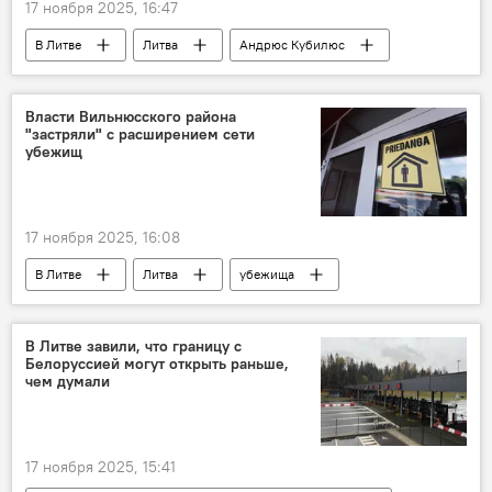
17 ноября 2025, 16:47
В Литве
Литва
Андрюс Кубилюс
расходы на оборонку
Политика
Власти Вильнюсского района
"застряли" с расширением сети
убежищ
17 ноября 2025, 16:08
В Литве
Литва
убежища
Вильнюсский район
В Литве завили, что границу с
Белоруссией могут открыть раньше,
чем думали
17 ноября 2025, 15:41