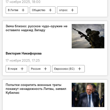
17 ноября 2025, 18:00
В Литве
Общество
опрос
Литва
Зима близко: русское чудо-оружие не
оставило надежд Западу
Виктория Никифорова
17 ноября 2025, 17:25
В мире
Россия
Евросоюз (ЕС)
США
Попытки сократить военные траты
покажут ненадежность Литвы, заявил
Кубилюс