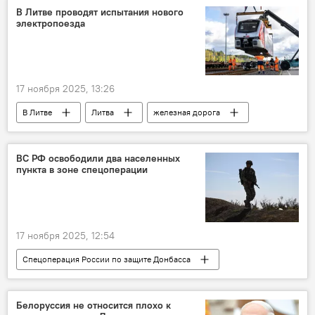
расходы на оборонку
В Литве проводят испытания нового
электропоезда
17 ноября 2025, 13:26
В Литве
Литва
железная дорога
поезд
"Литовские железные дороги"
Министерство транспорта и коммуникаций
ВС РФ освободили два населенных
пункта в зоне спецоперации
Общество
перевозки
17 ноября 2025, 12:54
Спецоперация России по защите Донбасса
В мире
Россия
Украина
Минобороны РФ
Белоруссия не относится плохо к