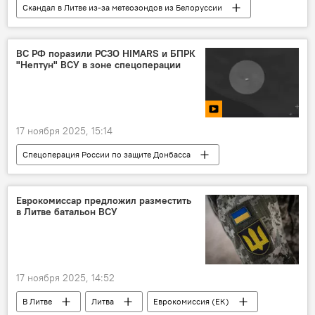
Скандал в Литве из-за метеозондов из Белоруссии
В Литве
Литва
Белоруссия
ВС РФ поразили РСЗО HIMARS и БПРК
"Нептун" ВСУ в зоне спецоперации
17 ноября 2025, 15:14
Спецоперация России по защите Донбасса
В мире
Россия
Украина
Минобороны РФ
Еврокомиссар предложил разместить
в Литве батальон ВСУ
17 ноября 2025, 14:52
В Литве
Литва
Еврокомиссия (ЕК)