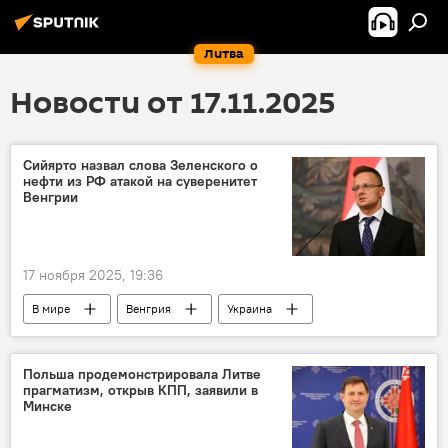
Литва
Новости от 17.11.2025
Сийярто назвал слова Зеленского о
нефти из РФ атакой на суверенитет
Венгрии
17 ноября 2025, 19:36
В мире
Венгрия
Украина
Петер Сийярто
Политика
энергетика
Россия
нефть
Польша продемонстрировала Литве
прагматизм, открыв КПП, заявили в
Минске