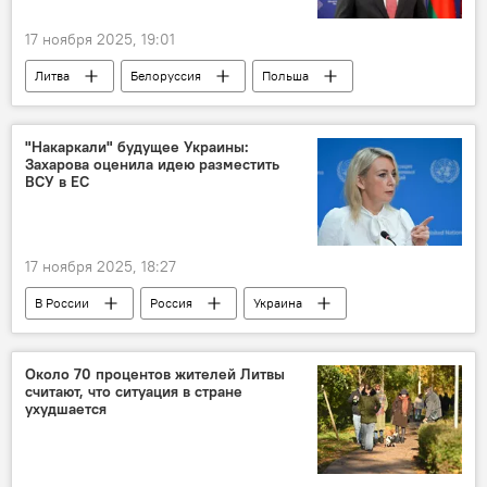
17 ноября 2025, 19:01
Литва
Белоруссия
Польша
Скандал в Литве из-за метеозондов из Белоруссии
общество
государственная граница
"Накаркали" будущее Украины:
Захарова оценила идею разместить
граница
ВСУ в ЕС
17 ноября 2025, 18:27
В России
Россия
Украина
ЕС
Евросоюз (ЕС)
Еврокомиссия (ЕК)
Андрюс Кубилюс
Около 70 процентов жителей Литвы
считают, что ситуация в стране
военные
Литва
ухудшается