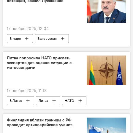
литовцам, заявил Лукашенко
17 ноября 2025, 12:04
В мире
Белоруссия
Александр Лукашенко
Литва
Скандал в Литве из-за метеозондов из Белоруссии
Литва попросила НАТО прислать
экспертов для оценки ситуации с
метеозондами
17 ноября 2025, 11:18
В Литве
Литва
НАТО
Скандал в Литве из-за метеозондов из Белоруссии
Политика
Белоруссия
Финляндия вблизи границы с РФ
проводит артиллерийские учения