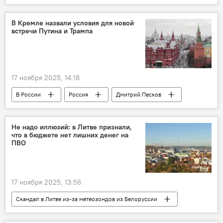
еврокомиссар
Андрюс Кубилюс
Украина
ВСУ
В Кремле назвали условия для новой
встречи Путина и Трампа
восточный фланг НАТО
НАТО
17 ноября 2025, 14:18
В России
Россия
Дмитрий Песков
Кремль
Дональд Трамп
Не надо иллюзий: в Литве признали,
что в бюджете нет лишних денег на
ПВО
17 ноября 2025, 13:56
Скандал в Литве из-за метеозондов из Белоруссии
В Литве
Литва
ПВО