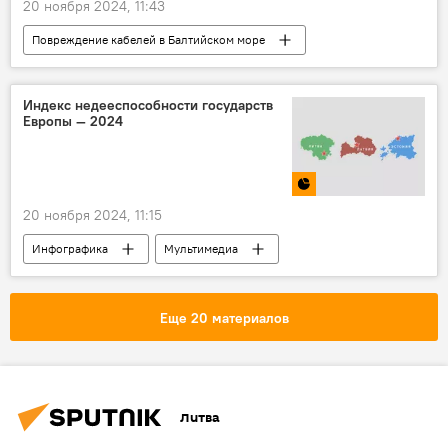
20 ноября 2024, 11:43
Повреждение кабелей в Балтийском море
В мире
Балтийское море
Литва
Швеция
Индекс недееспособности государств
Европы — 2024
20 ноября 2024, 11:15
Инфографика
Мультимедиа
государство
стабильность
нестабильность
ЕС
Европа
Еще 20 материалов
Балтия
Литва
Литва