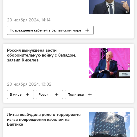
20 ноября 2024, 14:14
Повреждение кабелей в Балтийском море
В Литве
Литва
Евросоюз (ЕС)
Балтийское море
Россия вынуждена вести
оборонительную войну с Западом,
заявил Киселев
20 ноября 2024, 13:32
В мире
Россия
Политика
Общество
Дмитрий Киселев
Запад
БРИКС
НАТО
Литва возбудила дело о терроризме
из-за повреждения кабелей на
Балтике