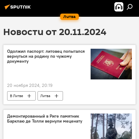
Литва
Новости от 20.11.2024
Одолжил паспорт: литовец попытался
вернуться на родину по чужому
документу
20 ноября 2024, 20:19
В Литве
Литва
Каунасский аэропорт
Происшествия
происшествие
пограничники
Демонтированный в Риге памятник
Барклаю де Толли вернули меценату
Государственная служба охраны государственной границы (VSAT)