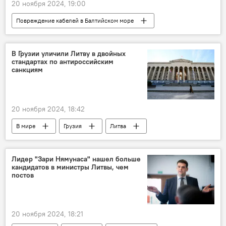
20 ноября 2024, 19:00
Повреждение кабелей в Балтийском море
В мире
Финляндия
В Грузии уличили Литву в двойных
стандартах по антироссийским
санкциям
20 ноября 2024, 18:42
В мире
Грузия
Литва
Политика
санкции
санкции против России
вино
Лидер "Зари Нямунаса" нашел больше
кандидатов в министры Литвы, чем
двойные стандарты
Общество
постов
20 ноября 2024, 18:21