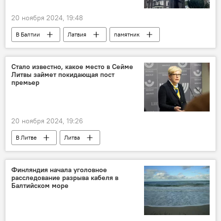
20 ноября 2024, 19:48
В Балтии
Латвия
памятник
Общество
Стало известно, какое место в Сейме
Литвы займет покидающая пост
премьер
20 ноября 2024, 19:26
В Литве
Литва
Выборы в Сейм Литвы – 2024
Сейм Литвы
Ингрида Шимоните
Финляндия начала уголовное
расследование разрыва кабеля в
Комитет по национальной безопасности
Балтийском море
Политика