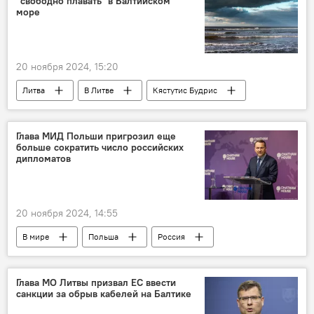
"свободно плавать" в Балтийском
море
20 ноября 2024, 15:20
Литва
В Литве
Кястутис Будрис
Балтийское море
Повреждение кабелей в Балтийском море
Глава МИД Польши пригрозил еще
больше сократить число российских
интернет
кабель
Политика
дипломатов
патрулирование
разведка
20 ноября 2024, 14:55
В мире
Польша
Россия
МИД Польши
дипломаты
Радослав Сикорский
Политика
Глава МО Литвы призвал ЕС ввести
санкции за обрыв кабелей на Балтике