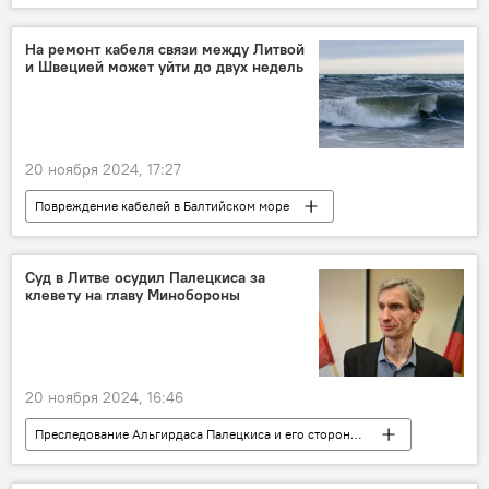
В мире
Россия
Украина
Минобороны РФ
На ремонт кабеля связи между Литвой
и Швецией может уйти до двух недель
20 ноября 2024, 17:27
Повреждение кабелей в Балтийском море
В Литве
Литва
Швеция
Суд в Литве осудил Палецкиса за
клевету на главу Минобороны
20 ноября 2024, 16:46
Преследование Альгирдаса Палецкиса и его сторонников в Литве
В Литве
Литва
Политика