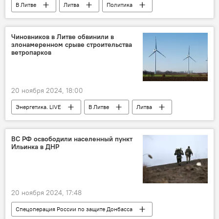
В Литве
Литва
Политика
Ремигиюс Жемайтайтис
Гинтаутас Палуцкас
Формирование коалиции и нового кабмина Литвы
Чиновников в Литве обвинили в
злонамеренном срыве строительства
ветропарков
20 ноября 2024, 18:00
Энергетика. LIVE
В Литве
Литва
ветрогенераторы
ветряк
энергетика
электроэнергия
ВС РФ освободили населенный пункт
Ильинка в ДНР
инвестиции
бизнес
Экономика
Общество
20 ноября 2024, 17:48
Спецоперация России по защите Донбасса