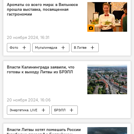
Альгирдас Палецкис
суд
Ароматы со всего мира: в Вильнюсе
прошла выставка, посвященная
Лауринас Касчюнас
гастрономии
20 ноября 2024, 16:31
Фото
Мультимедиа
В Литве
Литва
выставка
Вильнюс
Общество
общество
Власти Калининграда заявили, что
готовы к выходу Литвы из БРЭЛЛ
20 ноября 2024, 16:06
Энергетика. LIVE
БРЭЛЛ
выход Литвы из БРЭЛЛ
В России
Россия
Калининград
Власти Литвы хотят помешать России