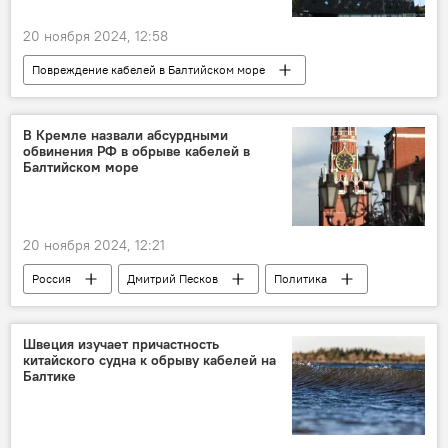
20 ноября 2024, 12:58
Повреждение кабелей в Балтийском море
В Литве
Литва
Швеция
Генпрокуратура Литвы
В Кремле назвали абсурдными
обвинения РФ в обрыве кабелей в
Балтийском море
20 ноября 2024, 12:21
Россия
Дмитрий Песков
Политика
Общество
Балтийское море
Повреждение кабелей в Балтийском море
Швеция изучает причастность
китайского судна к обрыву кабелей на
интернет
кабель
Украина
Балтике
Литва