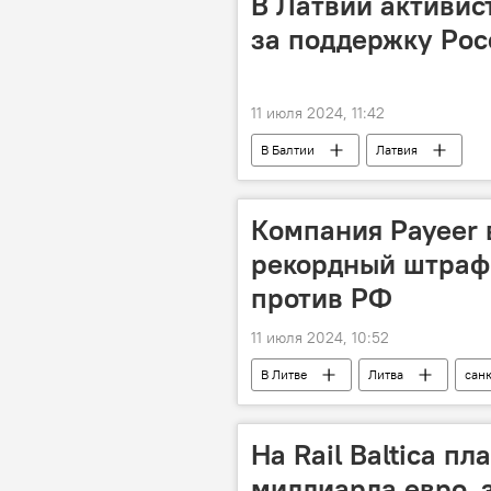
В Латвии активис
за поддержку Рос
11 июля 2024, 11:42
В Балтии
Латвия
Компания Payeer 
рекордный штраф 
против РФ
11 июля 2024, 10:52
В Литве
Литва
сан
Служба расследования финансовых 
На Rail Baltica пл
миллиарда евро, 