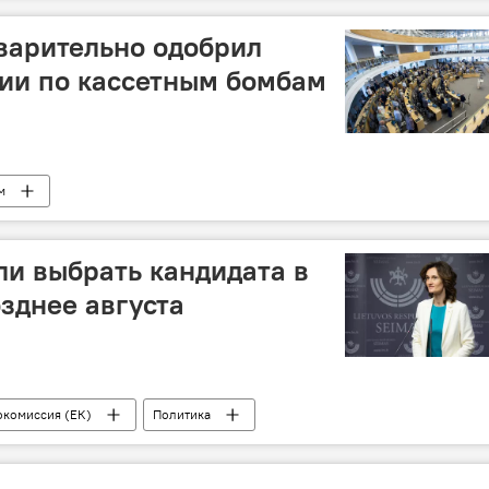
варительно одобрил
ии по кассетным бомбам
м
и выбрать кандидата в
озднее августа
окомиссия (ЕК)
Политика