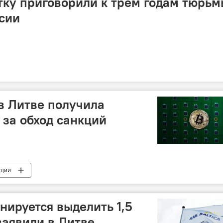
тку приговорили к трем годам тюрьм
сии
в Литве получила
за обход санкций
кции
преступлений (FNTT)
анируется выделить 1,5
заявили в Литве