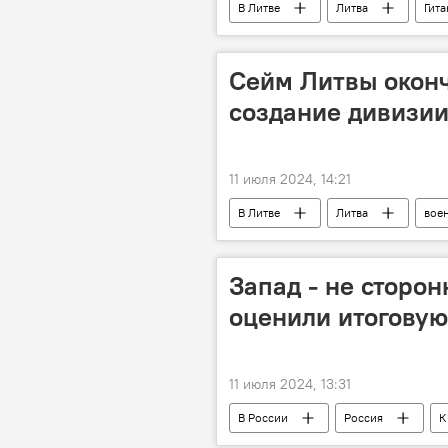
В Литве
Литва
Гита
Сейм Литвы окон
создание дивизии
11 июля 2024, 14:21
В Литве
Литва
вое
Запад - не сторо
оценили итогову
11 июля 2024, 13:31
В России
Россия
К