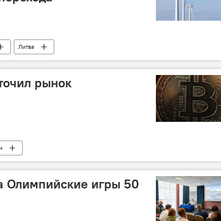
Литва
точил рынок
м
а Олимпийские игры 50