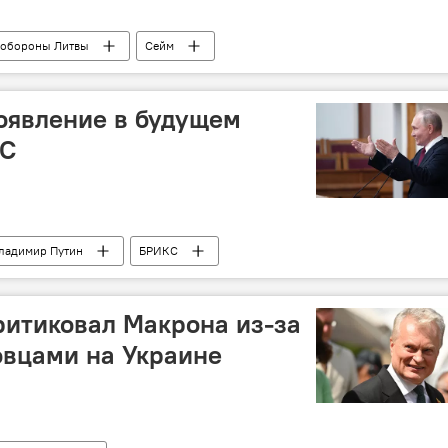
обороны Литвы
Сейм
оявление в будущем
КС
ладимир Путин
БРИКС
ритиковал Макрона из-за
овцами на Украине