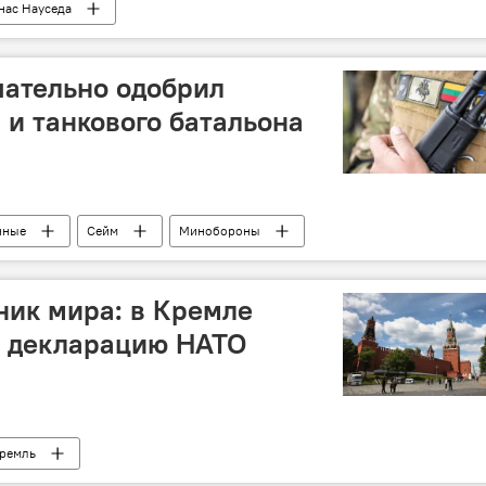
нас Науседа
чательно одобрил
 и танкового батальона
нные
Сейм
Минобороны
нник мира: в Кремле
ю декларацию НАТО
ремль