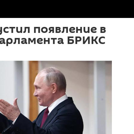
стил появление в
арламента БРИКС