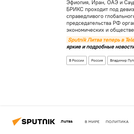
Эфиопия, Иран, ОАЭ и Сау
БРИКС проходит под девиз
справедливого глобального
председательства РФ орга
экономических и обществ
Sputnik Литва теперь в Te
яркие и подробные новости 
В России
Россия
Владимир Пут
Литва
В МИРЕ
ПОЛИТИКА