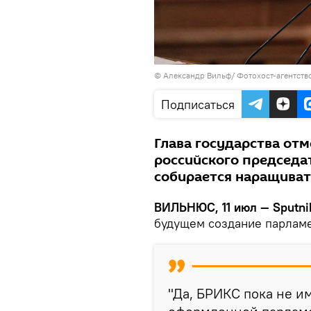
© Александр Вильф/ Фотохост-агентство
Подписаться
Глава государства отм
российского председат
собирается наращива
ВИЛЬНЮС, 11 июл — Sputni
будущем создание парлам
"Да, БРИКС пока не и