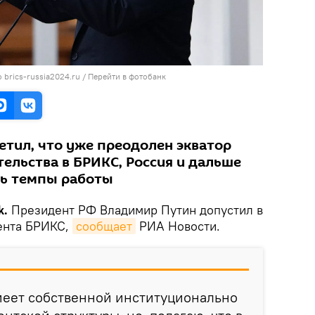
 brics-russia2024.ru
/
Перейти в фотобанк
етил, что уже преодолен экватор
ельства в БРИКС, Россия и дальше
ть темпы работы
k.
Президент РФ Владимир Путин допустил в
ента БРИКС,
сообщает
РИА Новости.
меет собственной институционально