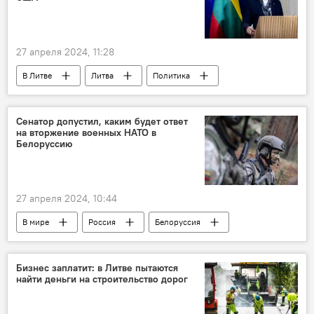
27 апреля 2024, 11:28
В Литве
Литва
Политика
Ингрида Шимоните
США
Украина
помощь
поставки вооружения
Сенатор допустил, каким будет ответ
на вторжение военных НАТО в
поставки оружия
Белоруссию
27 апреля 2024, 10:44
В мире
Россия
Белоруссия
НАТО
Калининград
оборона
Бизнес заплатит: в Литве пытаются
найти деньги на строительство дорог