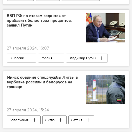
происшествие
депортация
россияне
высылка
суд
ВВП РФ по итогам года может
прибавить более трех процентов,
Общество
Россия
заявил Путин
27 апреля 2024, 16:07
В России
Россия
Владимир Путин
Экономика
экономика
ВВП
финансы
Минск обвинил спецслужбы Литвы в
вербовке россиян и белорусов на
границе
27 апреля 2024, 15:24
Белоруссия
Литва
Латвия
Госпогранкомитет Беларуси
вербовка