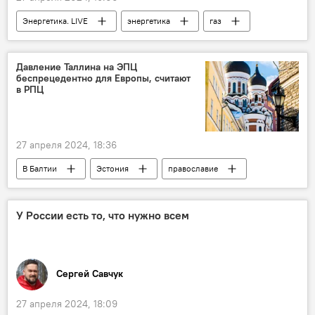
Энергетика. LIVE
энергетика
газ
Литва
Латвия
Эстония
электричество
Евростат
Давление Таллина на ЭПЦ
беспрецедентно для Европы, считают
цены на газ
цены
в РПЦ
стоимость газа в Литве
27 апреля 2024, 18:36
В Балтии
Эстония
православие
религия
РПЦ
православные
Общество
общество
Россия
У России есть то, что нужно всем
Сергей Савчук
27 апреля 2024, 18:09