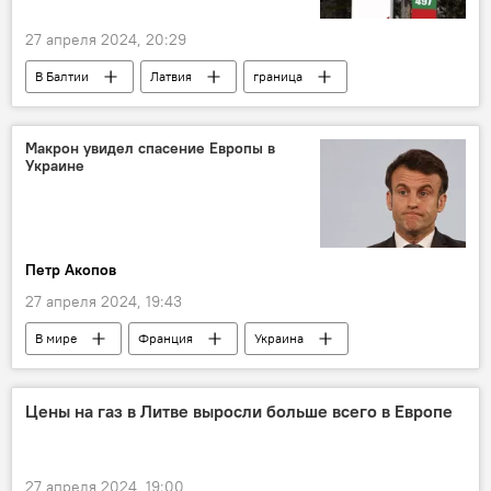
27 апреля 2024, 20:29
В Балтии
Латвия
граница
государственная граница
Россия
строительство
забор
Макрон увидел спасение Европы в
Украине
Петр Акопов
27 апреля 2024, 19:43
В мире
Франция
Украина
Эммануэль Макрон
Европа
Евросоюз (ЕС)
Политика
Цены на газ в Литве выросли больше всего в Европе
Спецоперация России по защите Донбасса
27 апреля 2024, 19:00