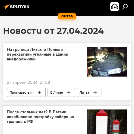
Литва
Новости от 27.04.2024
На границе Литвы и Польши
перехватили угнанные в Дании
внедорожники
27 апреля 2024, 21:09
Происшествия
В Литве
Литва
автомобиль
угон
пограничники
Дания
машина
внедорожник
После стольких лет? В Латвии
возобновили постройку забора на
границе с РФ