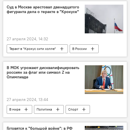
спецслужбы
Суд в Москве арестовал двенадцатого
фигуранта дела о теракте в "Крокусе"
27 апреля 2024, 14:32
Теракт в "Крокус сити холле"
В России
Россия
теракт
арест
задержание
суд
Общество
В МОК угрожают дисквалифицировать
россиян за флаг или символ Z на
общество
Олимпиаде
27 апреля 2024, 13:44
В мире
Политика
Спорт
олимпиада
Олимпийские игры
спортсмены
МОК
Томас Бах
Готовятся к "большой войне": в РФ