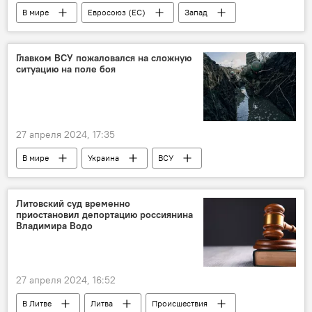
В мире
Евросоюз (ЕС)
Запад
Россия
газ
промышленность
Экономика
экономика
торговля
Главком ВСУ пожаловался на сложную
ситуацию на поле боя
санкции
Европа
энергетика
27 апреля 2024, 17:35
В мире
Украина
ВСУ
армия
вооруженные силы
спецоперация
Литовский суд временно
приостановил депортацию россиянина
Спецоперация России по защите Донбасса
Владимира Водо
27 апреля 2024, 16:52
В Литве
Литва
Происшествия