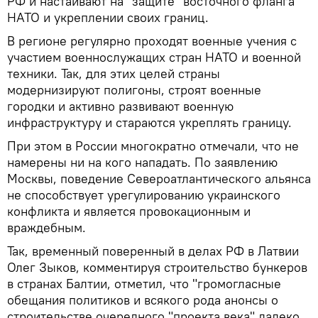
РФ и настаивают на "защите" восточного фланга
НАТО и укреплении своих границ.
В регионе регулярно проходят военные учения с
участием военнослужащих стран НАТО и военной
техники. Так, для этих целей страны
модернизируют полигоны, строят военные
городки и активно развивают военную
инфраструктуру и стараются укреплять границу.
При этом в России многократно отмечали, что не
намерены ни на кого нападать. По заявлению
Москвы, поведение Североатлантического альянса
не способствует урегулированию украинского
конфликта и является провокационным и
враждебным.
Так, временный поверенный в делах РФ в Латвии
Олег Зыков, комментируя строительство бункеров
в странах Балтии, отметил, что "громогласные
обещания политиков и всякого рода анонсы о
строительстве очередного "проекта века" далеко