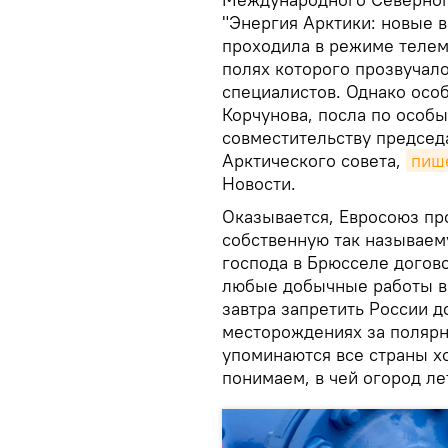
"Энергия Арктики: новые 
проходила в режиме телемо
полях которого прозвучал
специалистов. Однако осо
Корчунова, посла по особ
совместительству председ
Арктического совета,
пиш
Новости.
Оказывается, Евросоюз пр
собственную так называем
господа в Брюсселе догов
любые добычные работы в 
завтра запретить России д
месторождениях за полярн
упоминаются все страны х
понимаем, в чей огород ле