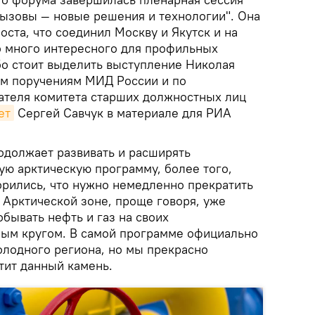
вызовы — новые решения и технологии". Она
ста, что соединил Москву и Якутск и на
о много интересного для профильных
бо стоит выделить выступление Николая
ым поручениям МИД России и по
ателя комитета старших должностных лиц
ет
Сергей Савчук в материале для РИА
одолжает развивать и расширять
ую арктическую программу, более того,
орились, что нужно немедленно прекратить
Арктической зоне, проще говоря, уже
обывать нефть и газ на своих
ым кругом. В самой программе официально
олодного региона, но мы прекрасно
тит данный камень.