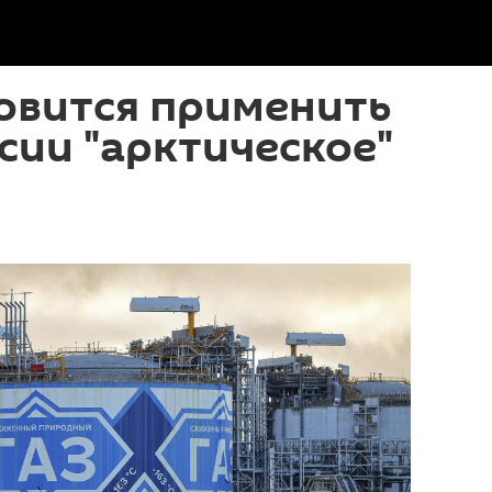
овится применить
сии "арктическое"