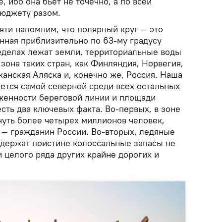
, ибо она бьет не точечно, а по всей
бюджету разом.
яти напомним, что полярный круг — это
енная приблизительно по 63-му градусу
еделах лежат земли, территориальные воды
зона таких стран, как Финляндия, Норвегия,
канская Аляска и, конечно же, Россия. Наша
яется самой северной среди всех остальных
яженности береговой линии и площади
сть два ключевых факта. Во-первых, в зоне
чуть более четырех миллионов человек,
 — гражданин России. Во-вторых, ледяные
держат поистине колоссальные запасы не
и целого ряда других крайне дорогих и