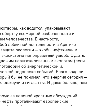
котворы, как водится, упаковывают
в обертку всемирной озабоченности и
м человечества. В частности,
бой добычной деятельности в Арктике
 защите экологии — якобы нефтяники и
й экосистеме непоправимый ущерб. Судить,
едложим неангажированным экологам (если
поговорим об энергетической и,
ческой подоплеке событий. Благо вряд ли
орый бы не понимал, что энергия сегодня —
илоджоули и гигаватты. И даже больше, чем
торую за пеленой яростных обсуждений
ю нефть проталкивают европейские