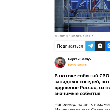
© Sputnik / Владимир Песня
Подписаться
Сергей Савчук
Все материалы
В потоке событий СВО
западных соседей, ко
крушение России, из 
значимые события
Например, на днях незамет
Международного Северног