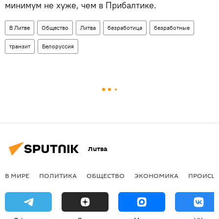
минимум не хуже, чем в Прибалтике.
В Литве
Общество
Литва
безработица
безработные
транзит
Белоруссия
Литва
В МИРЕ
ПОЛИТИКА
ОБЩЕСТВО
ЭКОНОМИКА
ПРОИСШ