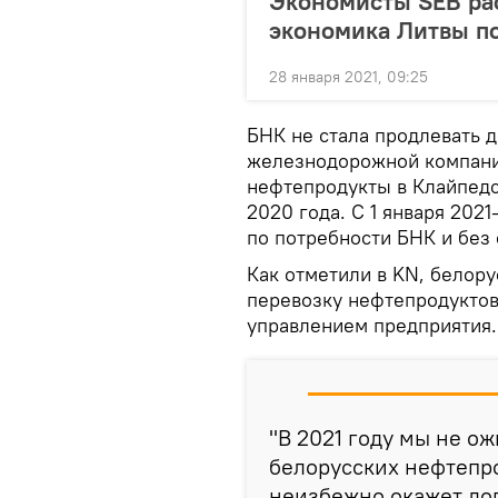
Экономисты SEB рас
экономика Литвы п
28 января 2021, 09:25
БНК не стала продлевать 
железнодорожной компание
нефтепродукты в Клайпедск
2020 года. С 1 января 202
по потребности БНК и без 
Как отметили в KN, белору
перевозку нефтепродуктов
управлением предприятия.
"В 2021 году мы не о
белорусских нефтепро
неизбежно окажет до