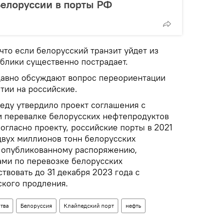
Белоруссии в порты РФ
что если белорусский транзит уйдет из
ублики существенно пострадает.
давно обсуждают вопрос переориентации
лтии на российские.
реду утвердило проект соглашения с
и перевалке белорусских нефтепродуктов
огласно проекту, российские порты в 2021
двух миллионов тонн белорусских
 опубликованному распоряжению,
ми по перевозке белорусских
твовать до 31 декабря 2023 года с
кого продления.
тва
Белоруссия
Клайпедский порт
нефть