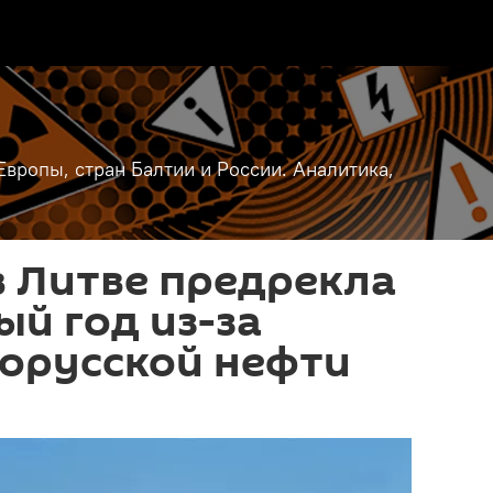
вропы, стран Балтии и России. Аналитика,
 Литве предрекла
ый год из-за
лорусской нефти