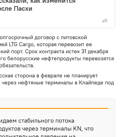
сказали, как изменится
осле Пасхи
долгосрочный договор с литовской
й LTG Cargo, которая перевозит ее
ий порт. Срок контракта истек 31 декабря
1-го белорусские нефтепродукты перевозятся
обязательств.
сская сторона в феврале не планирует
 через нефтяные терминалы в Клайпеде под
жидаем стабильного потока
дуктов через терминалы KN, что
полнительное давление на