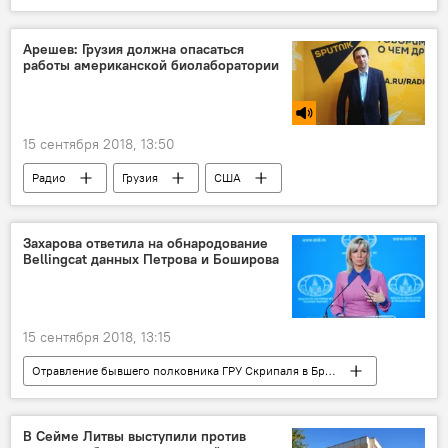
Литва
Хорватия
Арешев: Грузия должна опасаться
работы американской биолаборатории
15 сентября 2018, 13:50
Радио
Грузия
США
Пентагон
Захарова ответила на обнародование
Bellingcat данных Петрова и Боширова
15 сентября 2018, 13:15
Отравление бывшего полковника ГРУ Скрипаля в Британии
В мире
Мария Захарова
МИД России
Юлия Скрипаль
В Сейме Литвы выступили против