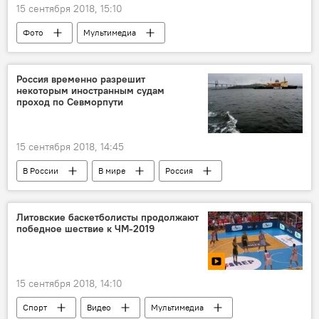
15 сентября 2018, 15:10
Фото
Мультимедиа
Великобритания
Солсбери
Россия временно разрешит
некоторым иностранным судам
проход по Севморпути
15 сентября 2018, 14:45
В России
В мире
Россия
Правительство России
Северный морской путь
Литовские баскетболисты продолжают
победное шествие к ЧМ-2019
15 сентября 2018, 14:10
Спорт
Видео
Мультимедиа