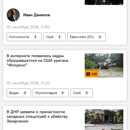
Иван Данилов
15 сентября 2018, 11:50
Колумнисты
США
Евросоюз (ЕС)
Жан-Клод Юнкер
В интернете появились кадры
обрушившегося на США урагана
"Флоренс"
1:01
15 сентября 2018, 11:20
Видео
Мультимедиа
США
В ДНР заявили о причастности
западных спецслужб к убийству
Захарченко