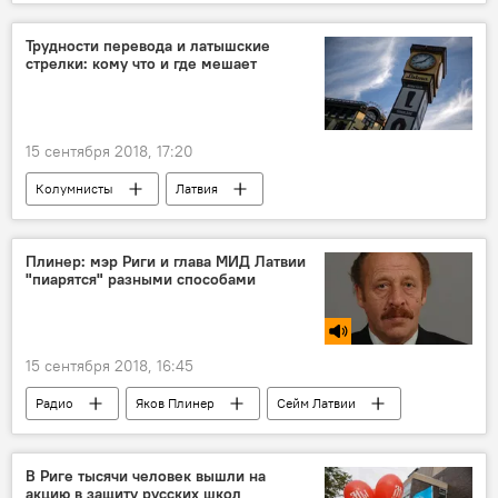
Лига наций
СССР
Лига наций УЕФА
Трудности перевода и латышские
стрелки: кому что и где мешает
15 сентября 2018, 17:20
Колумнисты
Латвия
Евросоюз (ЕС)
Плинер: мэр Риги и глава МИД Латвии
"пиарятся" разными способами
15 сентября 2018, 16:45
Радио
Яков Плинер
Сейм Латвии
Латвия
Нил Ушаков
Эдгарс Ринкевичс
В Риге тысячи человек вышли на
акцию в защиту русских школ