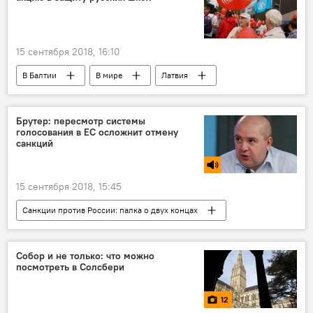
15 сентября 2018, 16:10
В Балтии
В мире
Латвия
Андрей Мамыкин
русский язык
русскоязычное население
Брутер: пересмотр системы
голосования в ЕС осложнит отмену
санкций
15 сентября 2018, 15:45
Санкции против России: палка о двух концах
Радио
Россия
Евросоюз (ЕС)
Владимир Брутер
Собор и не только: что можно
посмотреть в Солсбери
12