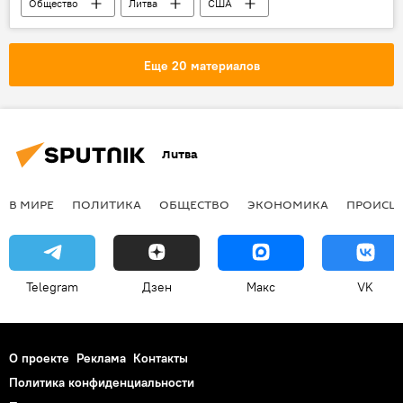
Общество
Литва
США
Пабраде
учения
Еще 20 материалов
Литва
В МИРЕ
ПОЛИТИКА
ОБЩЕСТВО
ЭКОНОМИКА
ПРОИСШ
Telegram
Дзен
Макс
VK
О проекте
Реклама
Контакты
Политика конфиденциальности