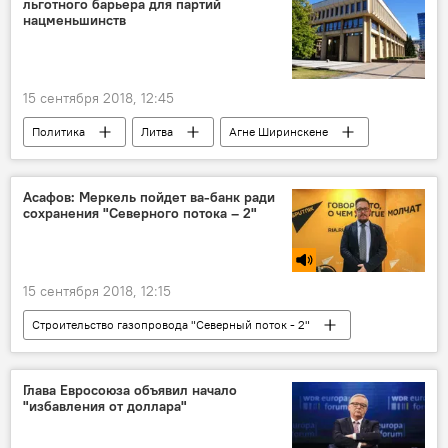
льготного барьера для партий
Сергей Скрипаль
Великобритания
нацменьшинств
15 сентября 2018, 12:45
Политика
Литва
Агне Ширинскене
Сейм Литвы
Асафов: Меркель пойдет ва-банк ради
сохранения "Северного потока – 2"
15 сентября 2018, 12:15
Строительство газопровода "Северный поток - 2"
Радио
"Северный поток – 2"
Германия
Евросоюз (ЕС)
Литва
Глава Евросоюза объявил начало
"избавления от доллара"
Ангела Меркель
США