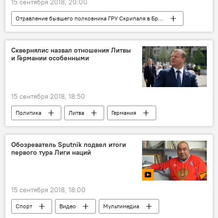
15 сентября 2018, 20:00
Отравление бывшего полковника ГРУ Скрипаля в Британии
В России
В мире
Великобритания
Маргарита Симоньян
Сергей Скрипаль
Сквернялис назвал отношения Литвы
и Германии особенными
Юлия Скрипаль
"Би-би-си"
15 сентября 2018, 18:50
Политика
Литва
Германия
Саулюс Сквернялис
Ангела Меркель
Обозреватель Sputnik подвел итоги
первого тура Лиги наций
15 сентября 2018, 18:00
Спорт
Видео
Мультимедиа