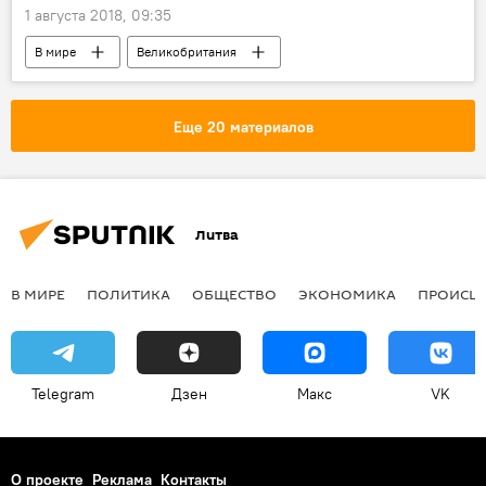
1 августа 2018, 09:35
В мире
Великобритания
посольство России в Великобритании
Солсбери
Еще 20 материалов
Литва
В МИРЕ
ПОЛИТИКА
ОБЩЕСТВО
ЭКОНОМИКА
ПРОИСШ
Telegram
Дзен
Макс
VK
О проекте
Реклама
Контакты