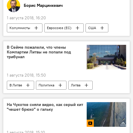
Борис Марцинкевич
1 августа 2018, 16:20
Колумнисты
Евросоюз (ЕС)
США
"Газпром"
СПГ
В Сейме пожалели, что члены
Компартии Литвы не попали под
трибунал
1 августа 2018, 15:50
В Литве
Политика
Литва
Лауринас Касчюнас
Аудронюс Ажубалис
Коммунистическая партия Литвы (КПЛ)
На Чукотке сняли видео, как серый кит
"чешет брюхо" о гальку
1 августа 2018, 15:10