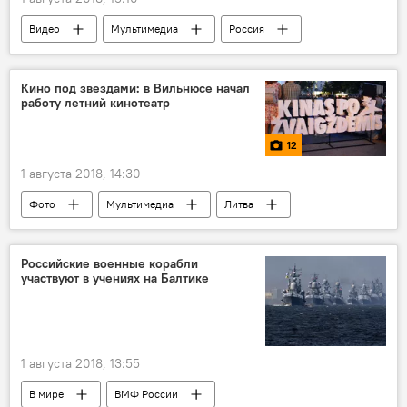
Видео
Мультимедиа
Россия
кит
Кино под звездами: в Вильнюсе начал
работу летний кинотеатр
12
1 августа 2018, 14:30
Фото
Мультимедиа
Литва
кино
кинотеатр
Дворец великих князей литовских
Вильнюс
Российские военные корабли
участвуют в учениях на Балтике
1 августа 2018, 13:55
В мире
ВМФ России