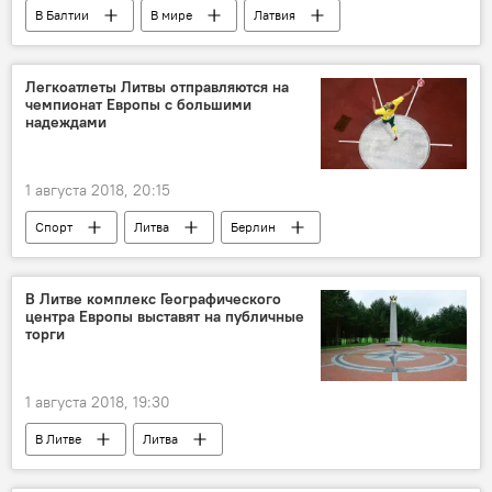
В Балтии
В мире
Латвия
КГБ
бывшие сотрудники КГБ
Легкоатлеты Литвы отправляются на
чемпионат Европы с большими
надеждами
1 августа 2018, 20:15
Спорт
Литва
Берлин
легкая атлетика
В Литве комплекс Географического
центра Европы выставят на публичные
торги
1 августа 2018, 19:30
В Литве
Литва
Виргиниюс Синкявичюс