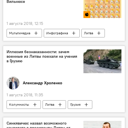
Вильнюсе
1 августа 2018, 12:15
Мультимедиа
Инфографика
Литва
Вильнюс
погода в Литве
прогноз погоды
Иллюзия безнаказанности: зачем
военные из Литвы поехали на учения
в Грузию
Александр Хроленко
1 августа 2018, 11:35
Колумнисты
Литва
Грузия
НАТО
Синкявичюс назвал возможного
кандидата в президенты Литвы от