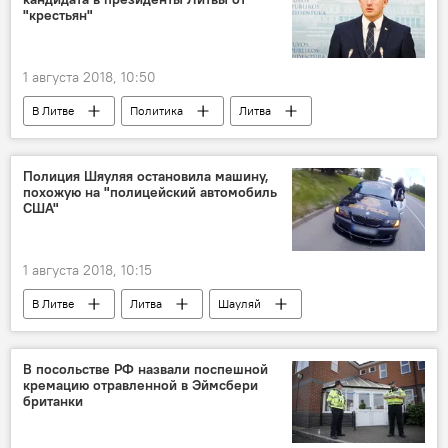
"крестьян"
1 августа 2018, 10:50
В Литве
Политика
Литва
Союз крестьян и зеленых Литвы (СКЗЛ)
Полиция Шяуляя остановила машину,
похожую на "полицейский автомобиль
США"
1 августа 2018, 10:15
В Литве
Литва
Шауляй
Дорожная полиция Литвы
автомобиль
В посольстве РФ назвали поспешной
кремацию отравленной в Эймсбери
британки