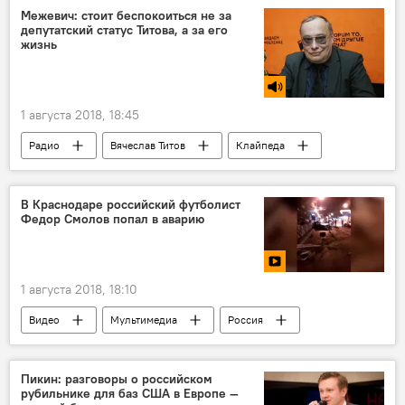
Межевич: стоит беспокоиться не за
депутатский статус Титова, а за его
жизнь
1 августа 2018, 18:45
Радио
Вячеслав Титов
Клайпеда
Литва
Адольфас Раманаускас-Ванагас
Скандал вокруг депутата Клайпеды Вячеслава Титова
В Краснодаре российский футболист
Федор Смолов попал в аварию
1 августа 2018, 18:10
Видео
Мультимедиа
Россия
ДТП
Пикин: разговоры о российском
рубильнике для баз США в Европе —