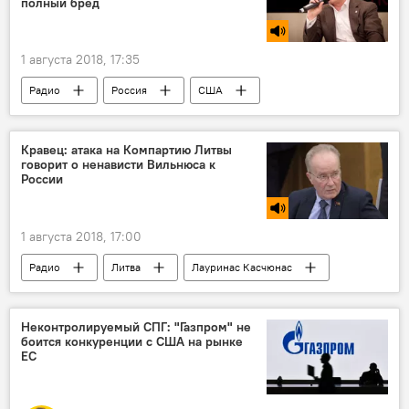
полный бред
1 августа 2018, 17:35
Радио
Россия
США
Европа
Сергей Пикин
Кравец: атака на Компартию Литвы
говорит о ненависти Вильнюса к
России
1 августа 2018, 17:00
Радио
Литва
Лауринас Касчюнас
Аудронюс Ажубалис
Сейм Литвы
Союз Отечества — Христианские демократы Литвы (СО-ХДЛ)
Неконтролируемый СПГ: "Газпром" не
боится конкуренции с США на рынке
ЕС