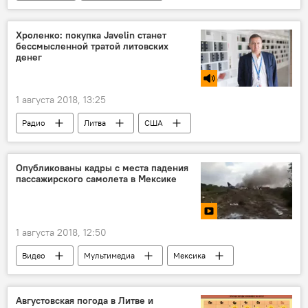
День Военно-морского флота (ВМФ) России
Балтийское море
Хроленко: покупка Javelin станет
бессмысленной тратой литовских
денег
1 августа 2018, 13:25
Радио
Литва
США
Эстония
Украина
Опубликованы кадры с места падения
пассажирского самолета в Мексике
1 августа 2018, 12:50
Видео
Мультимедиа
Мексика
самолет
Августовская погода в Литве и