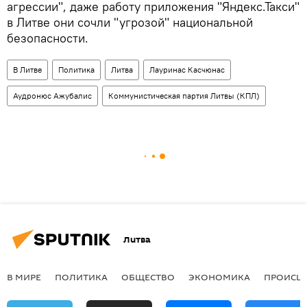
агрессии", даже работу приложения "Яндекс.Такси"
в Литве они сочли "угрозой" национальной
безопасности.
В Литве
Политика
Литва
Лауринас Касчюнас
Аудронюс Ажубалис
Коммунистическая партия Литвы (КПЛ)
Литва
В МИРЕ
ПОЛИТИКА
ОБЩЕСТВО
ЭКОНОМИКА
ПРОИСШ