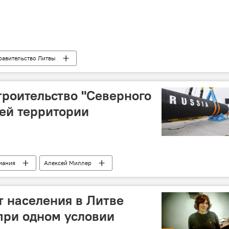
равительство Литвы
ащиты
нелегалы
роительство "Северного
оей территории
мания
Алексей Миллер
й поток-2"
Северный поток-2
газопровод
т населения в Литве
при одном условии