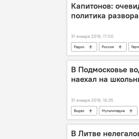
Капитонов: очеви
политика развора
31 января 2018, 17:00
Радио
Россия
Гер
Северный поток-2
газопро
В Подмосковье во
наехал на школьн
31 января 2018, 16:35
Видео
Мультимедиа
В Литве нелегало