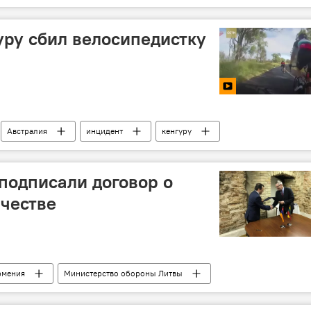
уру сбил велосипедистку
Австралия
инцидент
кенгуру
подписали договор о
честве
рмения
Министерство обороны Литвы