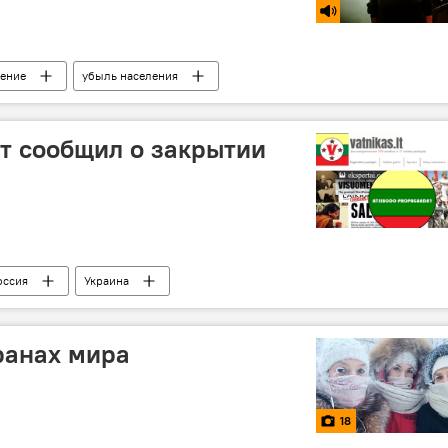
ление
убыль населения
т сообщил о закрытии
оссия
Украина
ранах мира
18