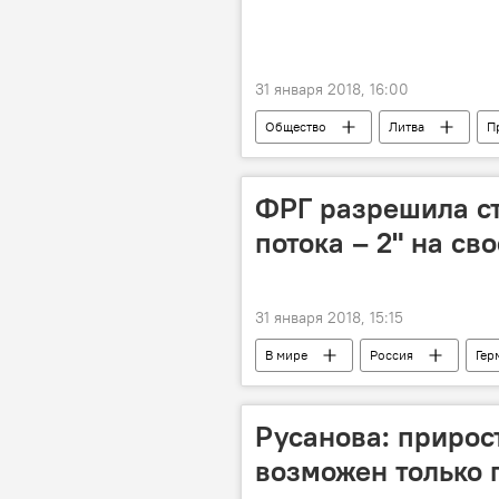
31 января 2018, 16:00
Общество
Литва
П
Министерство труда и социальной з
ФРГ разрешила ст
потока – 2" на св
31 января 2018, 15:15
В мире
Россия
Гер
строительство газопровода "Северны
"Северный поток – 2"
Русанова: прирос
возможен только 