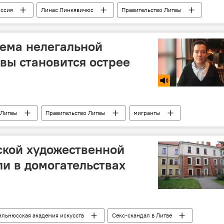
ссия
Линас Линкявичюс
Правительство Литвы
ема нелегальной
вы становится острее
 Литвы
Правительство Литвы
мигранты
ационная политика
ской художественной
и в домогательствах
ильнюсская академия искусств
Секс-скандал в Литве