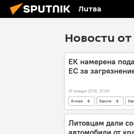
Литва
Новости от 
ЕК намерена подат
ЕС за загрязнени
31 января 2018, 21:00
В мире
Европа
Евр
Литовцам дали со
автомобили от кр