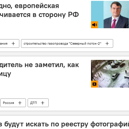
дно, европейская
чивается в сторону РФ
мания
строительство газопровода "Северный поток-2"
вод
"Северный поток – 2"
дитель не заметил, как
ицу
Россия
ДТП
в будут искать по реестру фотографи