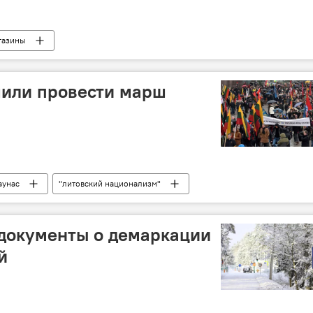
газины
шили провести марш
аунас
"литовский национализм"
 документы о демаркации
й