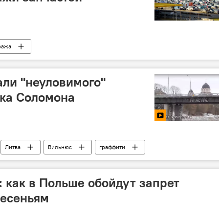
ража
ли "неуловимого"
ика Соломона
Литва
Вильнюс
граффити
: как в Польше обойдут запрет
ресеньям