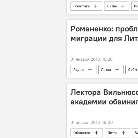
Политика
Литва
Ро
государственная граница
Романенко: пробл
миграции для Лит
31 января 2018, 18:20
Радио
Литва
Сейм
миграционный кризис
мигр
Лектора Вильнюс
академии обвинил
31 января 2018, 18:00
Общество
Литва
В