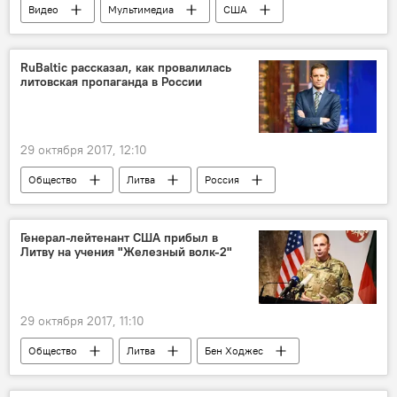
Видео
Мультимедиа
США
угон
RuBaltic рассказал, как провалилась
литовская пропаганда в России
29 октября 2017, 12:10
Общество
Литва
Россия
Андрюс Тапинас
Генерал-лейтенант США прибыл в
Литву на учения "Железный волк-2"
29 октября 2017, 11:10
Общество
Литва
Бен Ходжес
НАТО
учения "Железный волк — 2017"