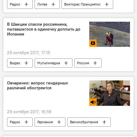
Радио
Литва
Викторас Пранцкетис
Александр Носович
Избирательная акция поляков Литвы - Союз христианских семей
В Швеции спасли россиянина,
пытавшегося в одиночку доплыть до
Испании
29 октября 2017, 17:15
Видео
Мультимедиа
Россия
Швеция
Овчаренко: вопрос гендерных
различий обостряется
29 октября 2017, 16:58
Радио
Германия
Великобритания
Европа
Лариса Овчаренко