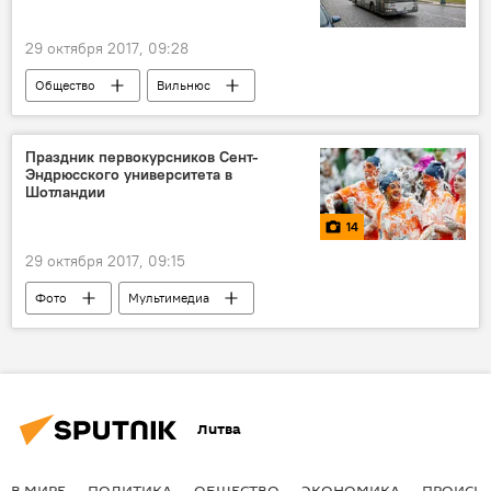
29 октября 2017, 09:28
Общество
Вильнюс
общественный транспорт
Праздник первокурсников Сент-
Эндрюсского университета в
Шотландии
14
29 октября 2017, 09:15
Фото
Мультимедиа
Великобритания
Литва
В МИРЕ
ПОЛИТИКА
ОБЩЕСТВО
ЭКОНОМИКА
ПРОИСШ