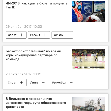
ЧМ-2018: как купить билет и получить
Fan ID
29 октября 2017, 10:30
Спорт
Россия
ФИФА
ЧМ по футболу — 2018
чемпионат мира
билеты
Баскетболист "Тельшая" во время
игры нокаутировал партнера по
команде
29 октября 2017, 10:15
Спорт
Литва
баскетбол
В Вильнюсе с понедельника
изменятся маршруты общественного
транспорта