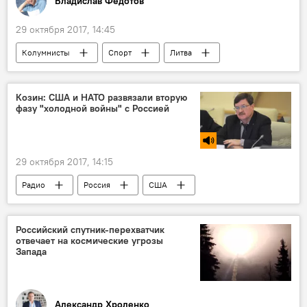
Владислав Федотов
29 октября 2017, 14:45
Колумнисты
Спорт
Литва
Арвидас Сабонис
Литовская федерация баскетбола (LKF)
Козин: США и НАТО развязали вторую
фазу "холодной войны" с Россией
баскетбол
29 октября 2017, 14:15
Радио
Россия
США
НАТО
Российский спутник-перехватчик
отвечает на космические угрозы
Запада
Александр Хроленко