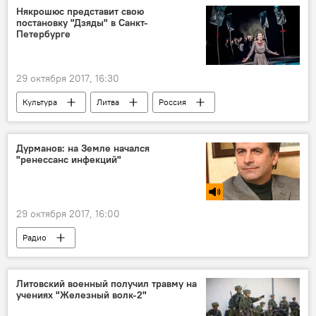
трансгендеры
Някрошюс представит свою
постановку "Дзяды" в Санкт-
Петербурге
29 октября 2017, 16:30
Культура
Литва
Россия
Польша
Санкт-Петербург
театральное представление
Дурманов: на Земле начался
"ренессанс инфекций"
29 октября 2017, 16:00
Радио
Литовский военный получил травму на
учениях "Железный волк-2"