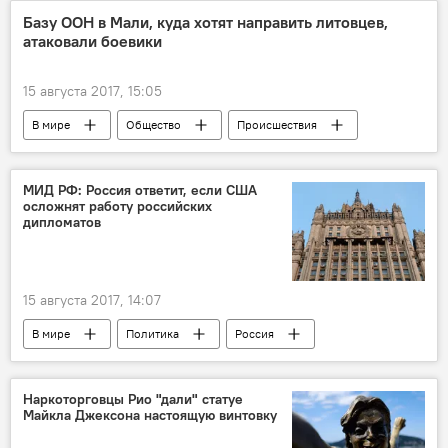
Роберт Мугабе
насилие
избиение
Базу ООН в Мали, куда хотят направить литовцев,
атаковали боевики
15 августа 2017, 15:05
В мире
Общество
Происшествия
Мали
ООН
MINUSMA
МИД РФ: Россия ответит, если США
осложнят работу российских
дипломатов
15 августа 2017, 14:07
В мире
Политика
Россия
США
Сергей Рябков
Барак Обама
МИД России
Госдепартамент США
Наркоторговцы Рио "дали" статуе
Майкла Джексона настоящую винтовку
санкции против России
Госдеп