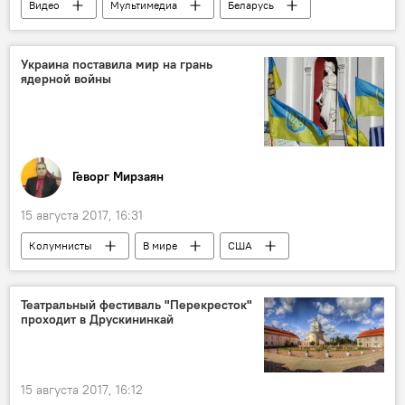
Видео
Мультимедиа
Беларусь
миграция
транзит
Украина поставила мир на грань
ядерной войны
Геворг Мирзаян
15 августа 2017, 16:31
Колумнисты
В мире
США
КНДР
Украина
война
ядерное оружие
Театральный фестиваль "Перекресток"
проходит в Друскининкай
15 августа 2017, 16:12