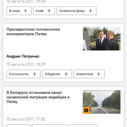
15 августа 2017, 19:26
В мире
Киев
Анжелина Диаш
Femen
полиция
Президентская головоломка
консерваторов Литвы
Андрюс Пятринис
15 августа 2017, 18:25
Колумнисты
Общество
Аналитика
Политика
Литва
Габриэлюс Ландсбергис
Вигаудас Ушацкас
В Беларуси остановили канал
незаконной миграции индийцев в
Жигимантас Павиленис
Ингрида Шимоните
Литву
президентские выборы
кандидаты от консерваторов на выборах президента
15 августа 2017, 17:32
Президентские выборы в Литве — 2019