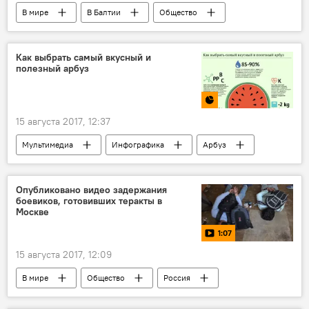
В мире
В Балтии
Общество
Латвия
Раймонд Паулс
Центр государственного языка
Как выбрать самый вкусный и
полезный арбуз
русский язык
15 августа 2017, 12:37
Мультимедиа
Инфографика
Арбуз
здоровый образ жизни
Опубликовано видео задержания
боевиков, готовивших теракты в
Москве
1:07
15 августа 2017, 12:09
В мире
Общество
Россия
задержание
боевики