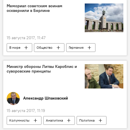
Мемориал советским воинам
осквернили в Берлине
15 августа 2017, 11:47
В мире
Общество
Германия
монумент советским воинам в Тиргартене
осквернение памятника
Министр обороны Литвы Кароблис и
суворовские принципы
Александр Шпаковский
15 августа 2017, 11:19
Колумнисты
Аналитика
Политика
Литва
Раймундас Кароблис