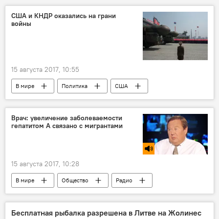
Раса Юкнявичене
НАТО
США и КНДР оказались на грани
войны
"Запад-2017"
вооруженные силы
милитаризм Литвы
15 августа 2017, 10:55
В мире
Политика
США
КНДР
Дональд Трамп
Ким Чен Ын
Джеймс Мэттис
Пентагон
Врач: увеличение заболеваемости
гепатитом А связано с мигрантами
ракетный удар США по КНДР
Ким Чен Ын
Ситуация на Корейском полуострове
15 августа 2017, 10:28
В мире
Общество
Радио
гепатит
Бесплатная рыбалка разрешена в Литве на Жолинес