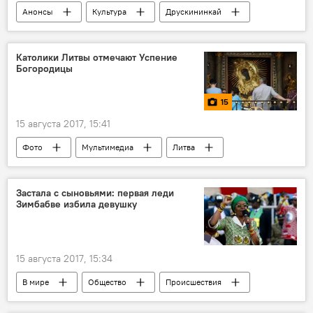
Анонсы
Культура
Друскининкай
фестиваль "Перекресток"
театр
Католики Литвы отмечают Успение
Богородицы
15
15 августа 2017, 15:41
Фото
Мультимедиа
Литва
Застала с сыновьями: первая леди
Зимбабве избила девушку
15 августа 2017, 15:34
В мире
Общество
Происшествия
Зимбабве
Грейс Мугабе