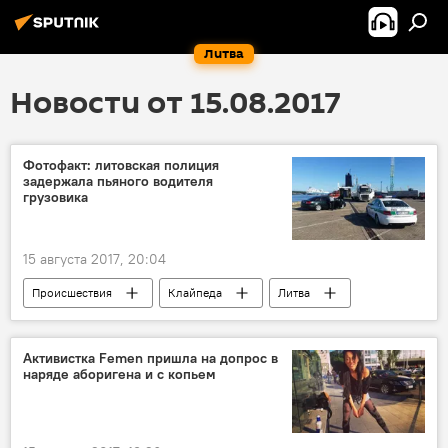
Литва
Новости от 15.08.2017
Фотофакт: литовская полиция
задержала пьяного водителя
грузовика
15 августа 2017, 20:04
Происшествия
Клайпеда
Литва
полиция
пьяный водитель
Активистка Femen пришла на допрос в
наряде аборигена и с копьем