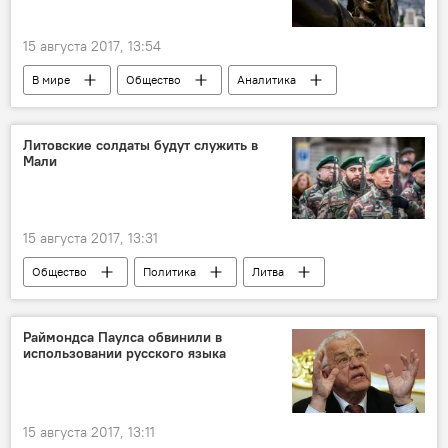
МИД РФ
санкции
дипломаты
15 августа 2017, 13:54
В мире
Общество
Аналитика
Происшествия
Бразилия
статуя Майкла Джексона в Рио
Литовские солдаты будут служить в
Мали
наркоторговцы
15 августа 2017, 13:31
Общество
Политика
Литва
Мали
операция MINUSMA
военные
Раймондса Паулса обвинили в
использовании русского языка
15 августа 2017, 13:11