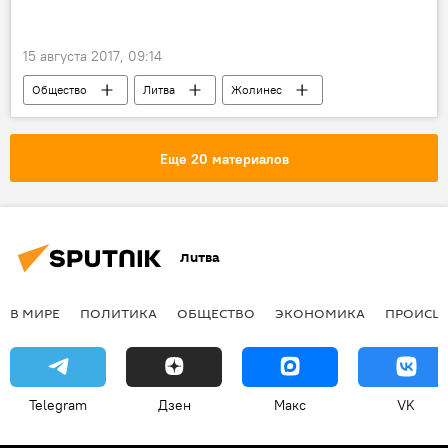
15 августа 2017, 09:14
Общество
Литва
Жолинес
рыба
Еще 20 материалов
Литва
В МИРЕ
ПОЛИТИКА
ОБЩЕСТВО
ЭКОНОМИКА
ПРОИСШ
Telegram
Дзен
Макс
VK