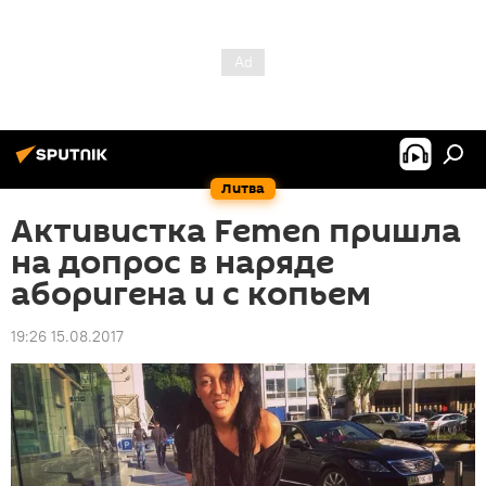
Литва
Активистка Femen пришла
на допрос в наряде
аборигена и с копьем
19:26 15.08.2017