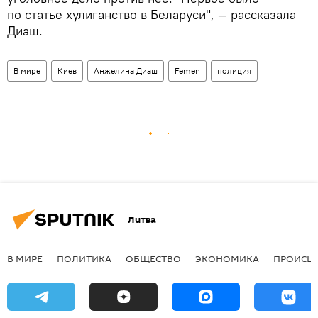
по статье хулиганство в Беларуси", — рассказала
Диаш.
В мире
Киев
Анжелина Диаш
Femen
полиция
Литва
В МИРЕ
ПОЛИТИКА
ОБЩЕСТВО
ЭКОНОМИКА
ПРОИСШ