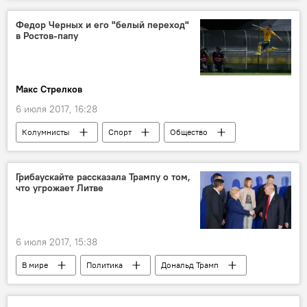
Федор Черных и его "белый переход"
в Ростов-папу
Макс Стрелков
6 июля 2017, 16:28
Колумнисты
Спорт
Общество
Аналитика
Литва
Федор Черных
переход Федора Черных в российский клуб "Ростов"
Грибаускайте рассказала Трампу о том,
что угрожает Литве
6 июля 2017, 15:38
В мире
Политика
Дональд Трамп
НАТО
БелАЭС
"Запад-2017"