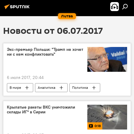
Литва
Новости от 06.07.2017
Экс-премьер Польши: "Трамп не хочет
ни с кем конфликтовать"
6 июля 2017, 20:44
В мире
Аналитика
Политика
Польша
Владимир Путин
Дональд Трамп
Лешек Миллер
Крылатые ракеты ВКС уничтожили
склады ИГ* в Сирии
НАТО
0:18