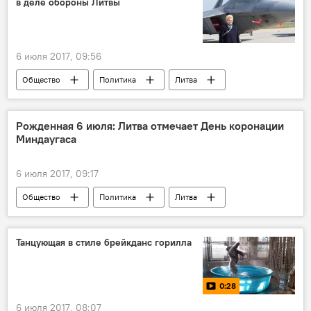
в деле обороны Литвы
атомная электростанция БелАЭС строительство эксплуатация
Конфликт Литвы и Белоруссии из-за строительства АЭС
6 июля 2017, 09:56
Общество
Политика
Литва
Даля Грибаускайте
Норберт Ламмерт
НАТО
батальоны НАТО
Рожденная 6 июля: Литва отмечает День коронации
Миндаугаса
восточный фланг НАТО
Батальоны НАТО в Балтии и Польше
6 июля 2017, 09:17
Общество
Политика
Литва
великий князь Миндаугас
День коронации великого князя Миндаугаса
Танцующая в стиле брейкданс горилла
0:28
6 июля 2017, 08:07