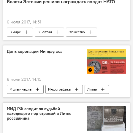
Власти Эстонии решили награждать солдат НАТО
6 июля 2017, 14:51
В мире
В Балтии
Общество
Политика
Эстония
батальоны НАТО
День коронации Миндаугаса
6 июля 2017, 14:15
Мультимедиа
Инфографика
Литва
Миндаугас
День государства
коронация князя Миндаугаса
государство
МИД РФ следит за судьбой
находящего под стражей в Литве
национальный гимн
россиянина