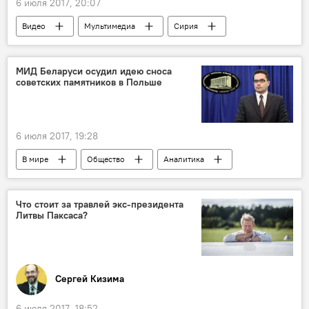
6 июля 2017, 20:07
Видео
Мультимедиа
Сирия
"Исламское государство"
борьба с терроризмом
Война в Сирии
МИД Беларуси осудил идею сноса
советских памятников в Польше
6 июля 2017, 19:28
В мире
Общество
Аналитика
Политика
Советские памятники в Балтии и Польше
Что стоит за травлей экс-президента
Литвы Паксаса?
Беларусь
Польша
советский памятник
снос советских памятников в Польше
Сергей Кизима
6 июля 2017, 18:52