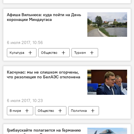
Аналитика
Франция
Эммануэль Макрон
соцсети
Афиша Вильнюса: куда пойти на День
коронации Миндаугаса
увлечения президента Франции Макрона
6 июля 2017, 10:56
Культура
Общество
Туризм
Литва
День коронации Миндаугаса
афиша
Касчунас: мы не слишком огорчены,
что резолюция по БелАЭС отклонена
6 июля 2017, 10:23
В мире
Общество
Политика
Беларусь
Александр Лукашенко
ОБСЕ
Грибаускайте полагается на Германию