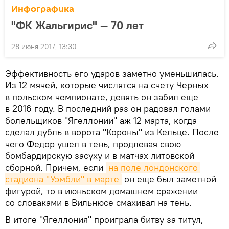
Инфографика
"ФК Жальгирис" — 70 лет
28 июня 2017, 13:30
Эффективность его ударов заметно уменьшилась.
Из 12 мячей, которые числятся на счету Черных
в польском чемпионате, девять он забил еще
в 2016 году. В последний раз он радовал голами
болельщиков "Ягеллонии" аж 12 марта, когда
сделал дубль в ворота "Короны" из Кельце. После
чего Федор ушел в тень, продлевая свою
бомбардирскую засуху и в матчах литовской
сборной. Причем, если
на поле лондонского 
стадиона "Уэмбли" в марте
он еще был заметной
фигурой, то в июньском домашнем сражении
со словаками в Вильнюсе смахивал на тень.
В итоге "Ягеллония" проиграла битву за титул,