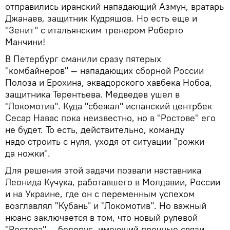
отправились иранский нападающий Азмун, вратарь
Джанаев, защитник Кудряшов. Но есть еще и
"Зенит" с итальянским тренером Роберто
Манчини!
В Петербург сманили сразу пятерых
"комбайнеров" — нападающих сборной России
Полоза и Ерохина, эквадорского хавбека Нобоа,
защитника Терентьева. Медведев ушел в
"Локомотив". Куда "сбежал" испанский центрбек
Сесар Навас пока неизвестно, но в "Ростове" его
не будет. То есть, действительно, команду
надо строить с нуля, уходя от ситуации "рожки
да ножки".
Для решения этой задачи позвали наставника
Леонида Кучука, работавшего в Молдавии, России
и на Украине, где он с переменным успехом
возглавлял "Кубань" и "Локомотив". Но важный
нюанс заключается в том, что новый рулевой
"Ростова" — белорус, имеющий прочные связи