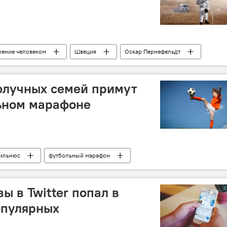
оение человеком
Швеция
Оскар Пернефельдт
онавт
планета Земля
олучных семей примут
льном марафоне
ильнюс
футбольный марафон
ы в Twitter попал в
опулярных