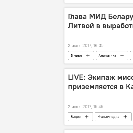
Необлагаемый налогами минимум
Глава МИД Белару
Литвой в выработ
2 июня 2017, 16:05
В мире
Аналитика
Министерство иностранных дел Бела
Конфликт Литвы и Белоруссии из-за 
LIVE: Экипаж мис
приземляется в К
2 июня 2017, 15:45
Видео
Мультимедиа