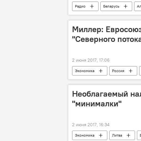
Радио
Беларусь
А
фантастика
Миллер: Евросоюз
"Северного потока
2 июня 2017, 17:06
Экономика
Россия
газопровод
добыча газа
Необлагаемый на
"минималки"
2 июня 2017, 16:34
Экономика
Литва