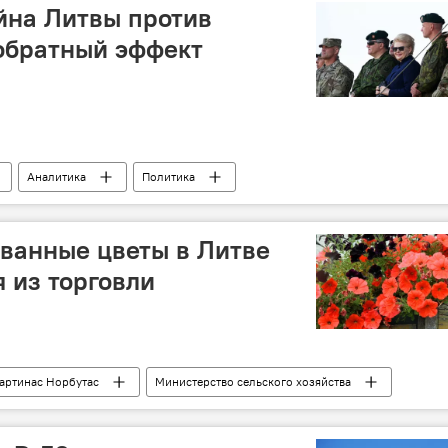
йна Литвы против
 обратный эффект
Аналитика
Политика
антами"
Литва
диверсанты
чининкай
"зеленые человечки" в городе Паневежис
ванные цветы в Литве
 из торговли
артинас Норбутас
Министерство сельского хозяйства
петунии