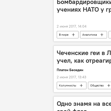
Бомбардировщики
учениях НАТО у г
2 июня 2017, 14:04
В мире
Аналитика
Чеченские геи в 
учел, как отреаги
Платон Беседин
2 июня 2017, 13:43
Колумнисты
Общество
Линас Линкявичюс
парад Л
ситуация с геями в Литве
че
Одно знамя на вс