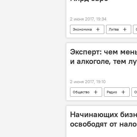
2 июня 2017, 19:34
Экономика
Литва
бедность
дети
нал
Эксперт: чем мен
и алкоголе, тем л
2 июня 2017, 19:10
Общество
Радио
О
алкоголь
реклама
Начинающих бизн
освободят от нало