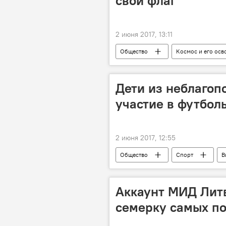
свой флаг
2 июня 2017, 13:11
Общество
Космос и его осв
космос
флаг
косм
Дети из неблагоп
участие в футбо
2 июня 2017, 12:55
Общество
Спорт
В
социальная изоляция
Аккаунт МИД Литв
семерку самых п