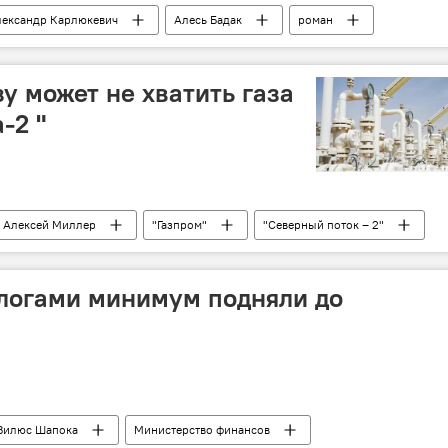
лександр Карлюкевич
Алесь Бадак
роман
у может не хватить газа
-2 "
Алексей Миллер
"Газпром"
"Северный поток – 2"
логами минимум подняли до
Вилюс Шапока
Министерство финансов