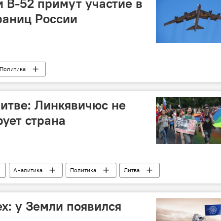
 В-52 примут участие в
раниц России
Политика
Литве: Линкявичюс не
рует страна
Аналитика
Политика
Литва
ГБТ в Вильнюсе
Baltic Pride
ченские геи в Литве
ех: у Земли появился