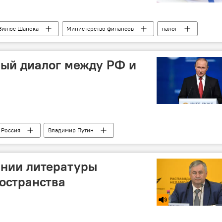
Вилюс Шапока
Министерство финансов
налог
ный диалог между РФ и
Россия
Владимир Путин
м
Соединенные Штаты Америки
политика
янии литературы
ространства