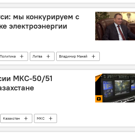
минималка
си: мы конкурируем с
ке электроэнергии
Политика
Литва
Владимир Макей
руси
БелАЭС
строительства АЭС
сии МКС-50/51
азахстане
Казахстан
МКС