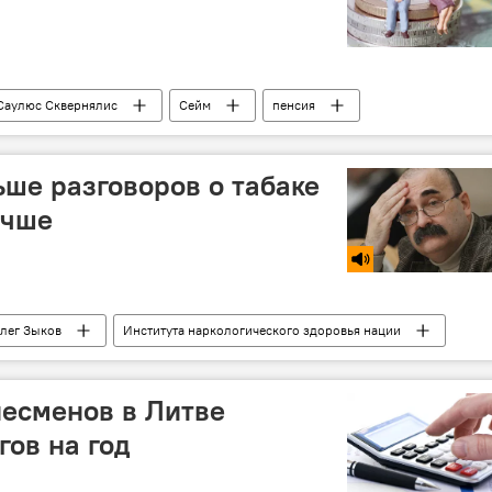
Саулюс Сквернялис
Сейм
пенсия
оги
низкий уровень дохода
ьше разговоров о табаке
учше
лег Зыков
Института наркологического здоровья нации
продажа
табак
есменов в Литве
гов на год