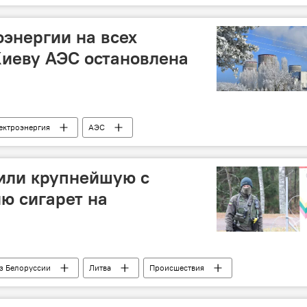
бщество
перевозки
ремонт дорог
оэнергии на всех
Киеву АЭС остановлена
ектроэнергия
АЭС
или крупнейшую с
ию сигарет на
из Белоруссии
Литва
Происшествия