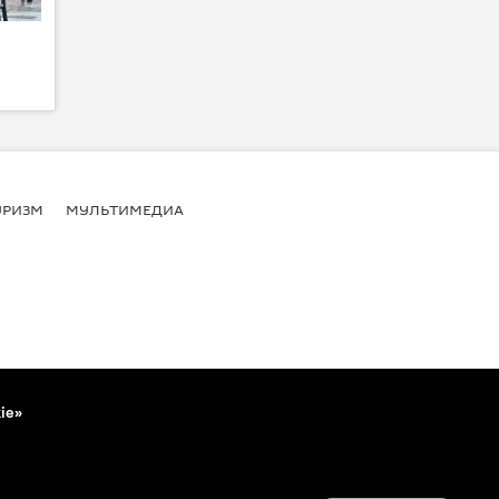
УРИЗМ
МУЛЬТИМЕДИА
ie»