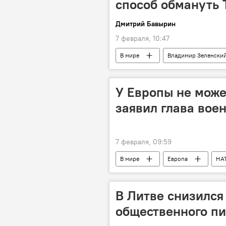
способ обмануть 
Дмитрий Бавырин
7 февраля, 10:47
В мире
Владимир Зеленски
У Европы не може
заявил глава вое
7 февраля, 09:59
В мире
Европа
НА
В Литве снизился
общественного п