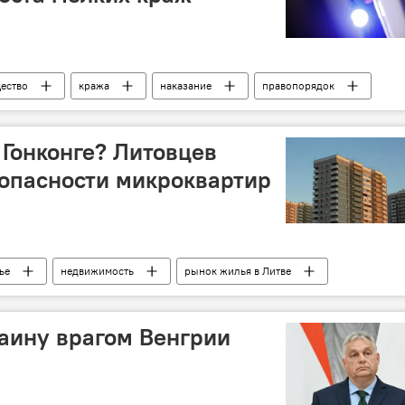
ество
кража
наказание
правопорядок
 Гонконге? Литовцев
опасности микроквартир
ье
недвижимость
рынок жилья в Литве
мости
цены на жилье
Общество
аину врагом Венгрии