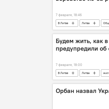
7 февраля, 18:46
В Литве
Литва
Общ
Будем жить, как в
предупредили об 
7 февраля, 18:00
В Литве
Литва
жил
квартиры
объекты недвижи
Орбан назвал Укр