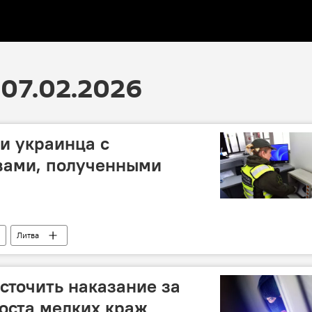
07.02.2026
и украинца с
ами, полученными
Литва
есточить наказание за
роста мелких краж