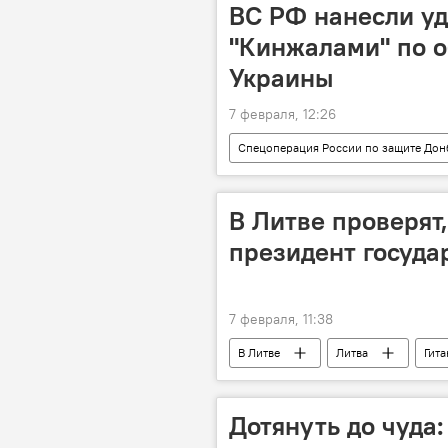
ВС РФ нанесли уд
"Кинжалами" по 
Украины
7 февраля, 12:26
Спецоперация России по защите Дон
Россия
Украина
В Литве проверят,
президент госуд
7 февраля, 11:38
В Литве
Литва
Гита
Дотянуть до чуда