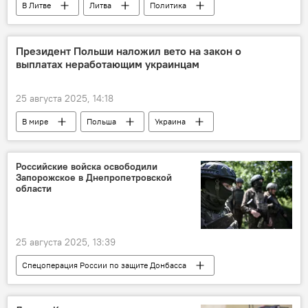
В Литве
Литва
Политика
Общество
бедность
финансы
доходы
экономика
Экономика
Президент Польши наложил вето на закон о
выплатах неработающим украинцам
экспорт
Инга Ругинене
Сейм Литвы
25 августа 2025, 14:18
В мире
Польша
Украина
беженцы
Политика
Общество
Кароль Навроцкий
выплаты
Российские войска освободили
Запорожское в Днепропетровской
социальные услуги
области
25 августа 2025, 13:39
Спецоперация России по защите Донбасса
В мире
Россия
Украина
Минобороны РФ
армия России