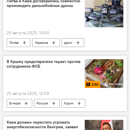
Литва и Киев договорились совместно
производить дальнобойные дроны
ВС РФ
освобождение
ВСУ
25 августа 2025, 13:00
Литва
Украина
дрон
беспилотник
производство
оружие
вооружение
В Крыму предотвратили теракт против
сотрудников ФСБ
поставки вооружения
поставки оружия
оборона
2:52
25 августа 2025, 12:09
В мире
Россия
Крым
Украина
ФСБ
ФСБ России
Политика
Общество
теракт
Киев должен перестать угрожать
энергобезопасности Венгрии, заявил