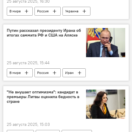
25 августа 2025, 16:30
В мире
Россия
Украина
нефть
нефтепродукты
энергоснабжение
энергетический рынок
Путин рассказал президенту Ирана об
итогах саммита РФ и США на Аляске
Мария Захарова
МИД РФ
Запад
25 августа 2025, 15:44
В мире
Россия
Иран
Владимир Путин
Политика
переговоры
США
"Не внушает оптимизма": кандидат в
премьеры Литвы оценила бедность в
стране
25 августа 2025, 15:03