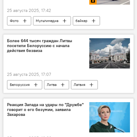
депутаты
25 августа 2025, 17:42
Фото
Мультимедиа
байкер
мотоцикл
Литва
Швянтойи
Более 644 тысяч граждан Литвы
посетили Белоруссию с начала
действия безвиза
25 августа 2025, 17:07
Белоруссия
Литва
Латвия
Польша
"безвиз"
безвизовый въезд
безвизовый режим
Реакция Запада на удары по "Дружбе"
говорит о его безумии, заявила
Общество
граница
Захарова
государственная граница