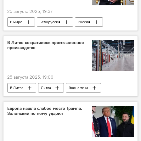
Общество
25 августа 2025, 19:37
В мире
Белоруссия
Россия
Александр Лукашенко
Политика
Общество
народ
В Литве сократилось промышленное
производство
двусторонние отношения
отношения
25 августа 2025, 19:00
В Литве
Литва
Экономика
экономика
промышленность
производство
бизнес
Европа нашла слабое место Трампа.
Зеленский по нему ударил