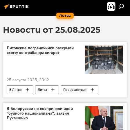
Литва
Новости от 25.08.2025
Литовские пограничники раскрыли
схему контрабанды сигарет
25 августа 2025, 20:12
В Литве
Литва
Происшествия
контрабанда
контрабанда сигарет
сигареты
белорусские сигареты
В Белоруссии не восприняли идеи
"буйного национализма", заявил
пограничники
Лукашенко
Государственная служба охраны государственной границы (VSAT)