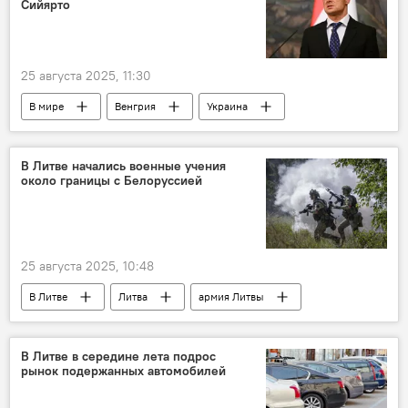
Сийярто
25 августа 2025, 11:30
В мире
Венгрия
Украина
нефть
нефтепродукты
энергоснабжение
энергетический рынок
В Литве начались военные учения
около границы с Белоруссией
МИД Венгрии
Петер Сийярто
25 августа 2025, 10:48
В Литве
Литва
армия Литвы
вооруженные силы
военные учения
граница
Белоруссия
военные
В Литве в середине лета подрос
рынок подержанных автомобилей
ВС Литвы
учения