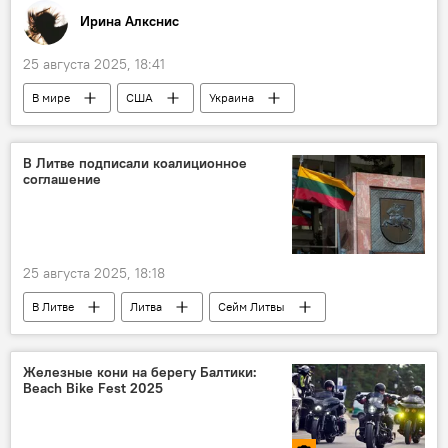
Ирина Алкснис
25 августа 2025, 18:41
В мире
США
Украина
нефть
Дональд Трамп
Владимир Зеленский
нефтепродукты
В Литве подписали коалиционное
соглашение
Венгрия
Словакия
25 августа 2025, 18:18
В Литве
Литва
Сейм Литвы
Политика
коалиция
Социал-демократическая партия Литвы (СДПЛ)
Железные кони на берегу Балтики:
Beach Bike Fest 2025
"Заря Нямунаса"
Союз крестьян и зеленых Литвы (СКЗЛ)