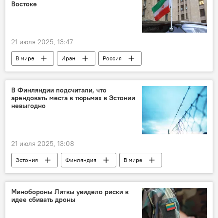
Востоке
21 июля 2025, 13:47
В мире
Иран
Россия
Обострение конфликта между Израилем и Ираном
Политика
В Финляндии подсчитали, что
арендовать места в тюрьмах в Эстонии
невыгодно
21 июля 2025, 13:08
Эстония
Финляндия
В мире
общество
тюрьма
Минобороны Литвы увидело риски в
идее сбивать дроны