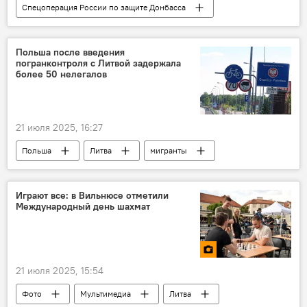
Спецоперация России по защите Донбасса
В мире
Россия
Украина
Минобороны РФ
Польша после введения
погранконтроля с Литвой задержала
более 50 нелегалов
21 июля 2025, 16:27
Польша
Литва
мигранты
миграционный кризис
нелегалы
Общество
общество
В мире
Играют все: в Вильнюсе отметили
Международный день шахмат
государственная граница
граница
21 июля 2025, 15:54
Фото
Мультимедиа
Литва