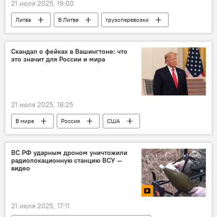
21 июля 2025, 19:00
Литва
В Литве
грузоперевозки
транспорт
перевозки
автоперевозчики
перевозчики
Скандал о фейках в Вашингтоне: что
это значит для России и мира
Общество
ЕС
Евросоюз (ЕС)
21 июля 2025, 18:25
В мире
Россия
США
Дональд Трамп
Барак Обама
политика
Политика
ЦРУ
ВС РФ ударным дроном уничтожили
радиолокационную станцию ВСУ —
видео
21 июля 2025, 17:11