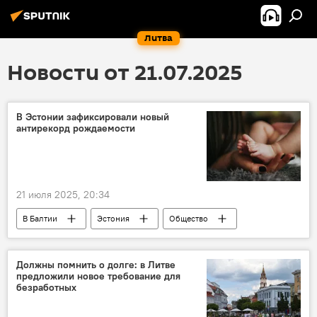
Литва
Новости от 21.07.2025
В Эстонии зафиксировали новый
антирекорд рождаемости
21 июля 2025, 20:34
В Балтии
Эстония
Общество
демография
демографический кризис
новорожденный
общество
Должны помнить о долге: в Литве
предложили новое требование для
население
безработных