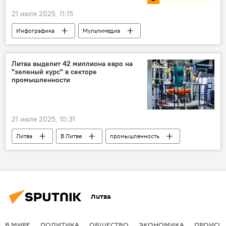
21 июля 2025, 11:15
Инфографика
Мультимедиа
мороженое
Литва выделит 42 миллиона евро на
"зеленый курс" в секторе
промышленности
21 июля 2025, 10:31
Литва
В Литве
промышленность
Министерство экономики Литвы
финансирование
Литва
В МИРЕ
ПОЛИТИКА
ОБЩЕСТВО
ЭКОНОМИКА
ПРОИСШ