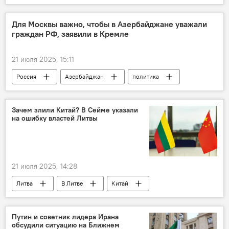
В Литве
Общество
Вильнюс
шахматы
спорт
Для Москвы важно, чтобы в Азербайджане уважали
граждан РФ, заявили в Кремле
21 июля 2025, 15:11
Россия
Азербайджан
политика
Политика
Дмитрий Песков
Зачем злили Китай? В Сейме указали
на ошибку властей Литвы
21 июля 2025, 14:28
Литва
В Литве
Китай
политика
Политика
Сейм Литвы
Путин и советник лидера Ирана
обсудили ситуацию на Ближнем