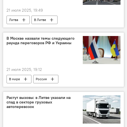
21 июля 2025, 19:49
Литва
В Литве
Союз стрелков Литвы
политика
Политика
Сейм
Сейм Литвы
В Москве назвали темы следующего
раунда переговоров РФ и Украины
Общество
общество
безработные
пособие по безработице
21 июля 2025, 19:12
В мире
Россия
Переговоры Россия - Украина в Стамбуле
Украина
переговоры
политика
Растут вызовы: в Литве указали на
спад в секторе грузовых
Политика
автоперевозок