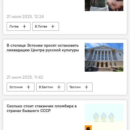
21 июля 2025, 12:24
Литва
В Литве
Минобороны Литвы
дрон
беспилотник
политика
В столице Эстонии просят остановить
ликвидацию Центра русской культуры
Сейм Литвы
Инциденты с дронами в Литве
21 июля 2025, 11:42
Эстония
В Балтии
Таллин
русскоязычные
Общество
общество
политика
Политика
Сколько стоит стаканчик пломбира в
странах бывшего СССР