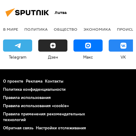
Общество
общество
Литва
Elektrum Lietuva
В МИРЕ
ПОЛИТИКА
ОБЩЕСТВО
ЭКОНОМИКА
ПРОИСШ
Telegram
Дзен
Макс
VK
О проекте
Реклама
Контакты
Политика конфиденциальности
Правила использования
Правила использования «cookie»
Правила применения рекомендательных
технологий
Обратная связь
Настройки отслеживания