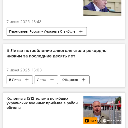
7 июня 2025, 16:43
Переговоры Россия - Украина в Стамбуле
Украина
Россия
Киев
Спецоперация России по защите Донбасса
В Литве потребление алкоголя стало рекордно
низким за последние десять лет
7 июня 2025, 16:08
В Литве
Литва
Общество
Департамент статистики Литвы
статистика
Колонна с 1212 телами погибших
украинских военных прибыла в район
обмена
1:37