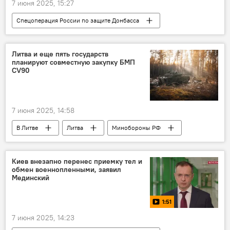
7 июня 2025, 15:27
Спецоперация России по защите Донбасса
Переговоры Россия - Украина в Стамбуле
Украина
Россия
ВС РФ
Литва и еще пять государств
планируют совместную закупку БМП
CV90
7 июня 2025, 14:58
В Литве
Литва
Минобороны РФ
Довиле Шакалене
Киев внезапно перенес приемку тел и
обмен военнопленными, заявил
Мединский
1:51
7 июня 2025, 14:23