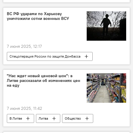
Минобороны Литвы
НАТО
ВС РФ ударами по Харькову
уничтожили сотни военных ВСУ
7 июня 2025, 12:17
Спецоперация России по защите Донбасса
ВС РФ
Россия
Украина
"Нас ждет новый ценовой шок": в
Литве рассказали об изменениях цен
на еду
7 июня 2025, 11:42
В Литве
Литва
Общество
продукты питания
цены