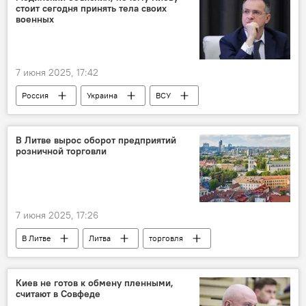
стоит сегодня принять тела своих
военных
7 июня 2025, 17:42
Россия
Украина
ВСУ
В мире
Спецоперация России по защите Донбасса
В Литве вырос оборот предприятий
розничной торговли
7 июня 2025, 17:26
В Литве
Литва
торговля
Экономика
Киев не готов к обмену пленными,
считают в Совфеде