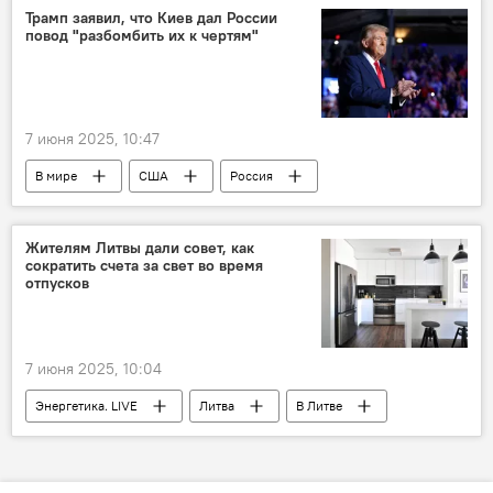
Трамп заявил, что Киев дал России
повод "разбомбить их к чертям"
7 июня 2025, 10:47
В мире
США
Россия
Дональд Трамп
Украина
Киев
Жителям Литвы дали совет, как
сократить счета за свет во время
отпусков
7 июня 2025, 10:04
Энергетика. LIVE
Литва
В Литве
энергоснабжение
энергетика
электроэнергия
электричество