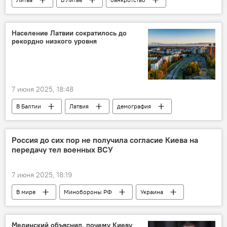
Латвия
Эстония
Европа
экономика
Экономика
Население Латвии сократилось до
рекордно низкого уровня
7 июня 2025, 18:48
В Балтии
Латвия
демография
демографический кризис
население
Россия до сих пор не получила согласие Киева на
передачу тел военных ВСУ
7 июня 2025, 18:19
В мире
Минобороны РФ
Украина
Россия
ВСУ
Спецоперация России по защите Донбасса
Мединский объяснил, почему Киеву