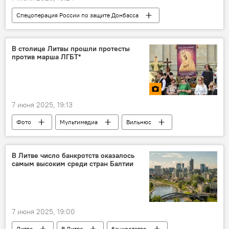
Спецоперация России по защите Донбасса
Минобороны РФ
Россия
Украина
ВСУ
В столице Литвы прошли протесты
против марша ЛГБТ*
7 июня 2025, 19:13
Фото
Мультимедиа
Вильнюс
протест
акция протеста
парад ЛГБТ в Вильнюсе
В Литве число банкротств оказалось
самым высоким среди стран Балтии
7 июня 2025, 19:00
Литва
В Литве
банкротство