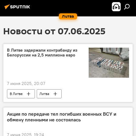
Литва
Новости от 07.06.2025
В Литве задержали контрабанду из
Белоруссии на 2,5 миллиона евро
7 июня 2025, 20:07
В Литве
Литва
контрабанда сигарет
Белоруссия
Происшествия
Акция по передаче тел погибших военных ВСУ и
обмену пленными не состоялась
7 июня 2025, 19:24