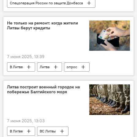
Спецоперация России по защите Донбасса
Переговоры Россия - Украина в Стамбуле
Россия
Украина
В России
Не только на ремонт: когда жители
Литвы берут кредиты
7 июня 2025, 13:39
В Литве
Литва
опрос
Общество
Литва построит военный городок на
побережье Балтийского моря
7 июня 2025, 13:03
В Литве
ВС Литвы