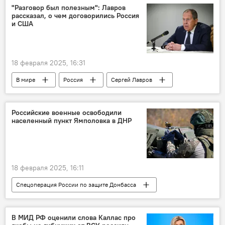
Общество
общество
"Разговор был полезным": Лавров
рассказал, о чем договорились Россия
министерство энергетики Литвы
и США
18 февраля 2025, 16:31
В мире
Россия
Сергей Лавров
США
Украина
Российские военные освободили
населенный пункт Ямполовка в ДНР
18 февраля 2025, 16:11
Спецоперация России по защите Донбасса
В мире
Россия
Украина
Минобороны РФ
В МИД РФ оценили слова Каллас про