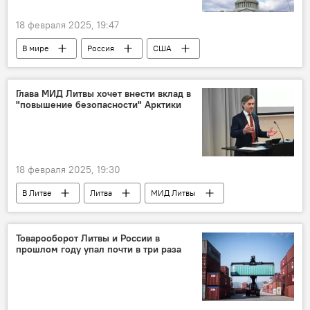
18 февраля 2025, 19:47
В мире
Россия
США
инвестиции
переговоры
Экономика
Глава МИД Литвы хочет внести вклад в
"повышение безопасности" Арктики
18 февраля 2025, 19:30
В Литве
Литва
МИД Литвы
Кястутис Будрис
Арктика
безопасность
Россия
Канада
Товарооборот Литвы и России в
прошлом году упал почти в три раза
Политика