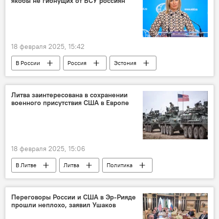
якобы не гибнущих от ВСУ россиян
18 февраля 2025, 15:42
В России
Россия
Эстония
Кая Каллас
Мария Захарова
МИД РФ
Литва заинтересована в сохранении
военного присутствия США в Европе
18 февраля 2025, 15:06
В Литве
Литва
Политика
США
военные
вооруженные силы
воинский контингент
Переговоры России и США в Эр-Рияде
прошли неплохо, заявил Ушаков