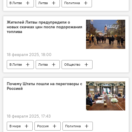
В Литве
Литва
Политика
США
воинский контингент
войска
вооруженные силы
Гинтаутас Палуцкас
Жителей Литвы предупредили о
новых скачках цен после подорожания
премьер-министр
военные расходы
топлива
Повышение военных расходов Литвы
18 февраля 2025, 18:00
В Литве
Литва
Общество
Почему Штаты пошли на переговоры с
Россией
18 февраля 2025, 17:43
В мире
Россия
Политика