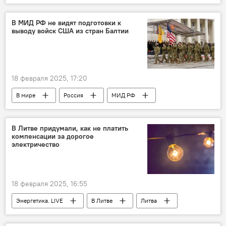
посольство США в России
Дональд Трамп
Европа
Украина
В МИД РФ не видят подготовки к
выводу войск США из стран Балтии
18 февраля 2025, 17:20
В мире
Россия
МИД РФ
страны Балтии
США
воинский контингент
вооруженные силы
В Литве придумали, как не платить
компенсации за дорогое
Александр Грушко
электричество
18 февраля 2025, 16:55
Энергетика. LIVE
В Литве
Литва
электроэнергия
электричество