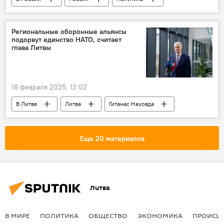
Дмитрий Песков
переговоры
Украина
Региональные оборонные альянсы
подорвут единство НАТО, считает
глава Литвы
18 февраля 2025, 12:02
В Литве
Литва
Гитанас Науседа
Политика
США
НАТО
Еще 20 материалов
Литва
В МИРЕ
ПОЛИТИКА
ОБЩЕСТВО
ЭКОНОМИКА
ПРОИСШ