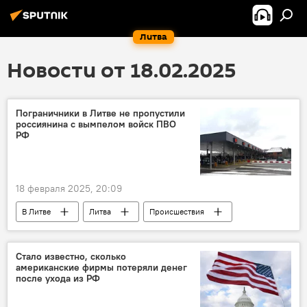
Литва
Новости от 18.02.2025
Пограничники в Литве не пропустили
россиянина с вымпелом войск ПВО
РФ
18 февраля 2025, 20:09
В Литве
Литва
Происшествия
происшествие
Россия
Белоруссия
государственная граница
граница
Стало известно, сколько
американские фирмы потеряли денег
КПП "Мядининкай"
общество
после ухода из РФ
Общество