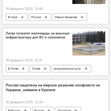
18 февраля 2025, 13:46
В мире
Россия
Мария Захарова
США
МИД РФ
Литва потратит миллиарды на военную
инфраструктуру для ВС и союзников
18 февраля 2025, 13:10
В Литве
Литва
вооруженные силы
Минобороны Литвы
строительство
ВС Литвы
армия Литвы
финансы
Россия нацелена на мирное решение конфликта на
Украине, заявили в Кремле
Немецкая военная бригада в Литве
18 февраля 2025, 12:34
В России
Россия
Политика