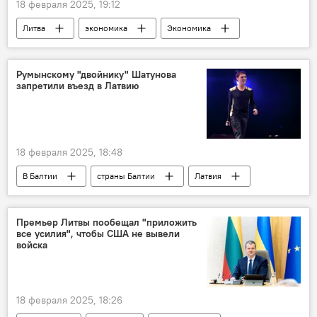
18 февраля 2025, 19:12
Литва
экономика
Экономика
Россия
торговля
импорт
экспорт
Румынскому "двойнику" Шатунова
запретили въезд в Латвию
18 февраля 2025, 18:48
В Балтии
страны Балтии
Латвия
Культура
общество
Общество
Румыния
Премьер Литвы пообещал "приложить
все усилия", чтобы США не вывели
войска
18 февраля 2025, 18:26