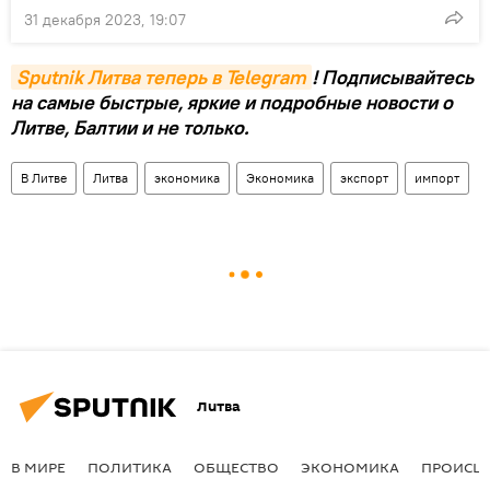
31 декабря 2023, 19:07
Sputnik Литва теперь в Telegram
! Подписывайтесь
на самые быстрые, яркие и подробные новости о
Литве, Балтии и не только.
В Литве
Литва
экономика
Экономика
экспорт
импорт
Литва
В МИРЕ
ПОЛИТИКА
ОБЩЕСТВО
ЭКОНОМИКА
ПРОИСШ