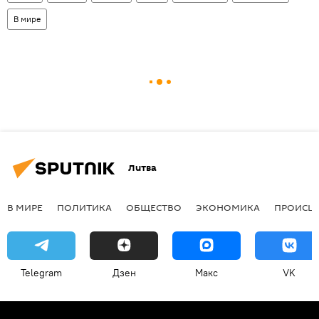
В мире
Литва
В МИРЕ
ПОЛИТИКА
ОБЩЕСТВО
ЭКОНОМИКА
ПРОИСШ
Telegram
Дзен
Макс
VK