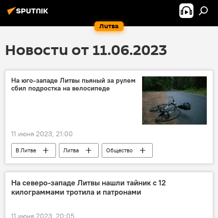
Литва
Новости от 11.06.2023
На юго-западе Литвы пьяный за рулем
сбил подростка на велосипеде
11 июня 2023, 21:00
В Литве
Литва
Общество
происшествие
Происшествия
ДТП
велосипедист
На северо-западе Литвы нашли тайник с 12
килограммами тротила и патронами
11 июня 2023, 20:05