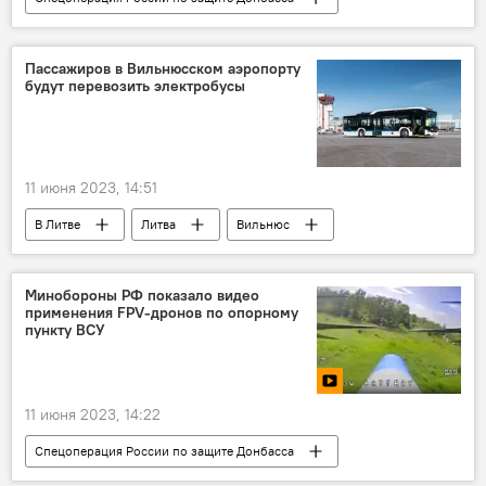
Россия
Украина
Черное море
ВСУ
Минобороны РФ
ВС РФ
Пассажиров в Вильнюсском аэропорту
будут перевозить электробусы
11 июня 2023, 14:51
В Литве
Литва
Вильнюс
Общество
Вильнюсский аэропорт
Минобороны РФ показало видео
применения FPV-дронов по опорному
пункту ВСУ
11 июня 2023, 14:22
Спецоперация России по защите Донбасса
В мире
Россия
Украина