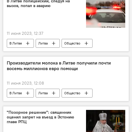
В Литве полицейский, следуя на
вызов, попал в аварию
Валентина Матвиенко
11 июня 2023, 12:37
В Литве
Литва
Общество
происшествие
Происшествия
ДТП
полиция Литвы
полицейский
Производители молока в Литве получили почти
восемь миллионов евро помощи
11 июня 2023, 12:08
В Литве
Литва
Общество
фермеры
молоко
молочные коровы
Экономика
"Позорное решение": священник
оценил запрет на въезд в Эстонию
экономика
помощь фермерам
главе РПЦ
Министерство сельского хозяйства