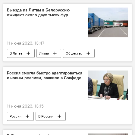
Минобороны РФ
Выезда из Литвы в Белоруссию
ожидают около двух тысяч фур
11 июня 2023, 13:47
В Литве
Литва
Общество
Белоруссия
очереди на границе
Россия смогла быстро адаптироваться
к новым реалиям, заявили в Совфеде
11 июня 2023, 13:15
Россия
В России
Санкции против России на фоне ситуации на Украине
санкции
санкции против России