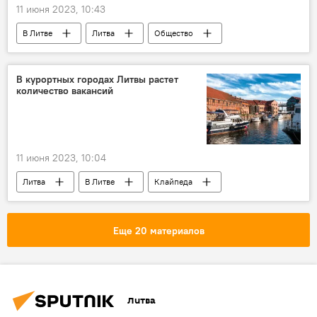
11 июня 2023, 10:43
В Литве
Литва
Общество
Пандемия коронавируса в Литве и других странах
коронавирус
COVID-19
В курортных городах Литвы растет
количество вакансий
11 июня 2023, 10:04
Литва
В Литве
Клайпеда
Служба занятости
Еще 20 материалов
Литва