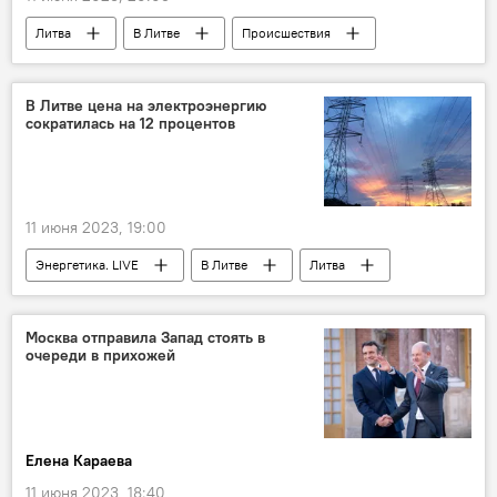
Литва
В Литве
Происшествия
взрывчатка
В Литве цена на электроэнергию
сократилась на 12 процентов
11 июня 2023, 19:00
Энергетика. LIVE
В Литве
Литва
электроэнергия
электричество
Elektrum Lietuva
Москва отправила Запад стоять в
очереди в прихожей
Елена Караева
11 июня 2023, 18:40