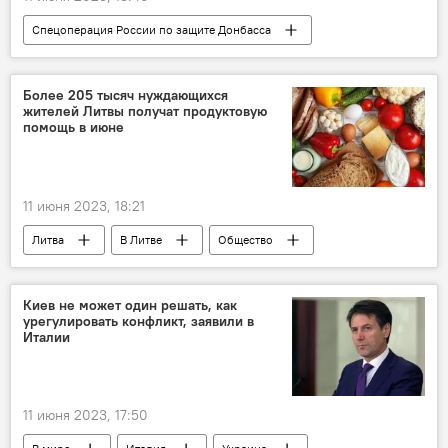
Спецоперация России по защите Донбасса
В мире
Эммануэль Макрон
Олаф Шольц
Германия
Россия
Более 205 тысяч нуждающихся
жителей Литвы получат продуктовую
ЕС
Франция
помощь в июне
11 июня 2023, 18:21
Литва
В Литве
Общество
продукты питания
Киев не может один решать, как
урегулировать конфликт, заявили в
Италии
11 июня 2023, 17:50