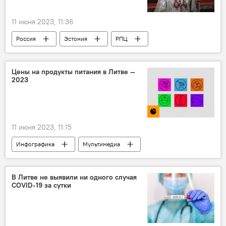
молочный сектор Литвы
11 июня 2023, 11:36
Россия
Эстония
РПЦ
религия
Общество
церковь
Цены на продукты питания в Литве —
2023
11 июня 2023, 11:15
Инфографика
Мультимедиа
цены на продовольствие
продукты питания
Литва
В Литве не выявили ни одного случая
COVID-19 за сутки