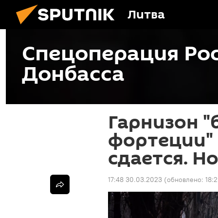
Литва
Спецоперация Рос
Донбасса
Гарнизон "
фортеции" 
сдается. Н
17:48 30.03.2023
(обновлено:
18: