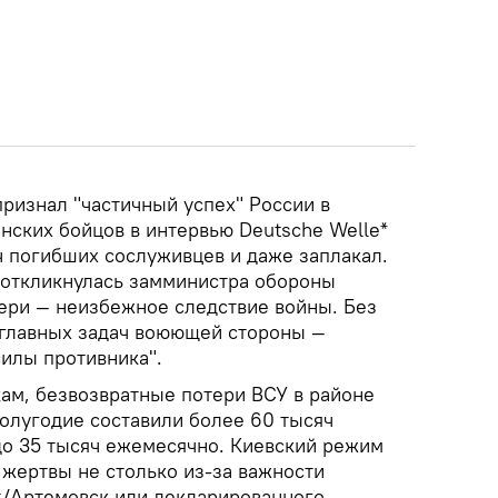
ризнал "частичный успех" России в
нских бойцов в интервью Deutsche Welle*
ч погибших сослуживцев и даже заплакал.
 откликнулась замминистра обороны
ери — неизбежное следствие войны. Без
з главных задач воюющей стороны —
илы противника".
м, безвозвратные потери ВСУ в районе
олугодие составили более 60 тысяч
 до 35 тысяч ежемесячно. Киевский режим
 жертвы не столько из-за важности
т/Артемовск или декларированного