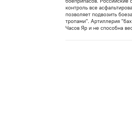
боеприпасов. Российские 
контроль все асфальтирова
позволяет подвозить боез
тропами". Артиллерия "ба
Часов Яр и не способна ве