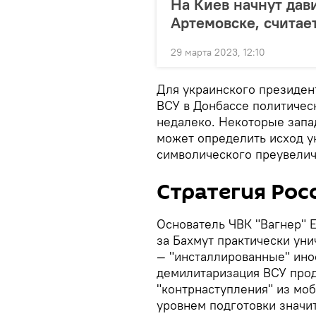
На Киев начнут дав
Артемовске, считае
29 марта 2023, 12:10
Для украинского президен
ВСУ в Донбассе политическ
недалеко. Некоторые запа
может определить исход ук
символического преувелич
Стратегия Рос
Основатель ЧВК "Вагнер" 
за Бахмут практически уни
— "инсталлированные" ин
демилитаризация ВСУ про
"контрнаступления" из моб
уровнем подготовки значит