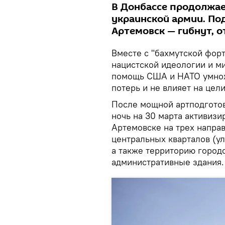
В Донбассе продолжа
украинской армии. По
Артемовск — гибнут, 
Вместе с "бахмутской фор
нацистской идеологии и м
помощь США и НАТО умнож
потерь и не влияет на цел
После мощной артподготов
ночь на 30 марта активизи
Артемовске на трех направ
центральных кварталов (у
а также территорию город
административные здания.