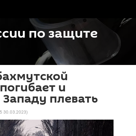
сии по защите
бахмутской
погибает и
о Западу плевать
25 30.03.2023
)