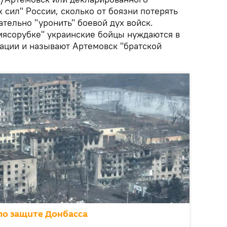
сил" России, сколько от боязни потерять
тельно "уронить" боевой дух войск.
мясорубке" украинские бойцы нуждаются в
ации и называют Артемовск "братской
по защите Донбасса