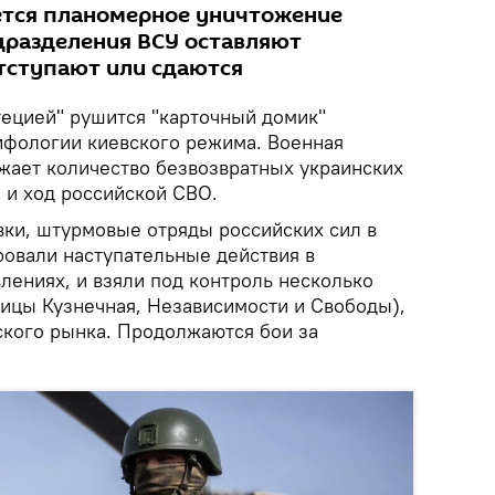
ется планомерное уничтожение
дразделения ВСУ оставляют
отступают или сдаются
тецией" рушится "карточный домик"
ифологии киевского режима. Военная
ает количество безвозвратных украинских
и и ход российской СВО.
ки, штурмовые отряды российских сил в
ровали наступательные действия в
лениях, и взяли под контроль несколько
лицы Кузнечная, Независимости и Свободы),
ского рынка. Продолжаются бои за