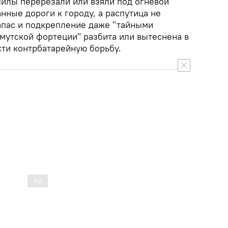
силы перерезали или взяли под огневой
нные дороги к городу, а распутица не
апас и подкрепление даже "тайными
хмутской фортеции" разбита или вытеснена в
сти контрбатарейную борьбу.