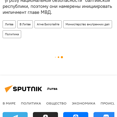
"угрозу национальной безопасности" балтийской
республики, поэтому они намерены инициировать
импичмент главе МВД.
Литва
В Литве
Агне Билотайте
Министерство внутренних дел
Политика
Литва
В МИРЕ
ПОЛИТИКА
ОБЩЕСТВО
ЭКОНОМИКА
ПРОИСШ