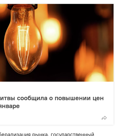
итвы сообщила о повышении цен
январе
берализация рынка, государственный