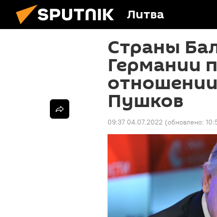
Литва
Страны Ба
Германии п
отношении 
Пушков
09:37 04.07.2022
(обновлено:
10: