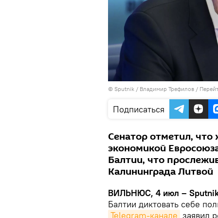
© Sputnik / Владимир Трефилов
/
Перейт
Подписаться
Сенатор отметил, что 
экономикой Евросоюза
Балтии, что прослежив
Калининграда Литвой
ВИЛЬНЮС, 4 июл – Sputni
Балтии диктовать себе пол
Telegram-канале
заявил р