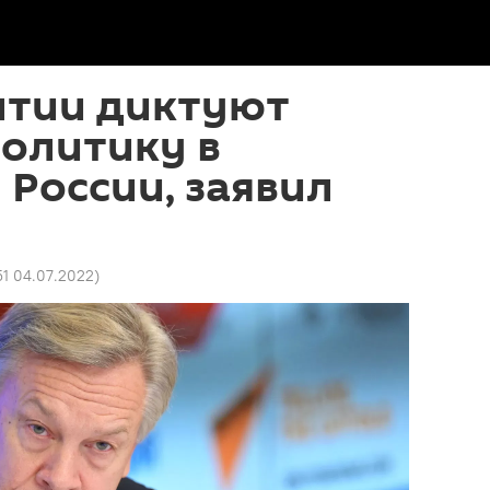
лтии диктуют
олитику в
России, заявил
51 04.07.2022
)