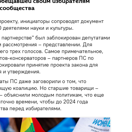
 обещавшей своим избирателям
-сообщества
проекту, инициаторы сопроводят документ
 деятелями науки и культуры.
О партнерстве" был заблокирован депутатами
и рассмотрения – представлении. Для
его трех голосов. Самое примечательное,
атов-консерваторов – партнеров ПС по
окировали принятие проекта закона для
 и утверждения.
аты ПС даже заговорили о том, что
ящую коалицию. Но старшие товарищи –
– объяснили молодым политикам, что еще
таточно времени, чтобы до 2024 года
ства перед избирателями.