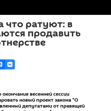
а что ратуют: в
аются продавить
ртнерстве
о окончания весенней сессии
ировать новый проект закона "О
овленный депутатами от правящей