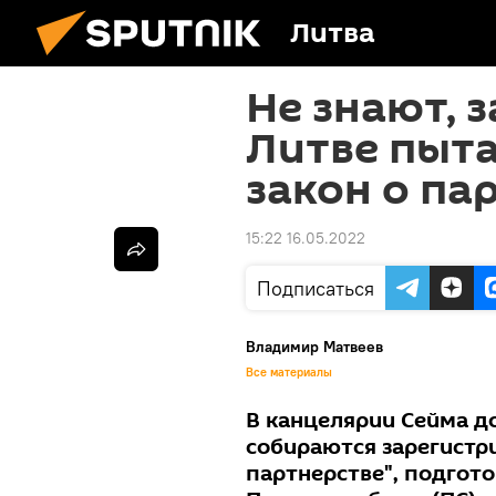
Литва
Не знают, з
Литве пыт
закон о па
15:22 16.05.2022
Подписаться
Владимир Матвеев
Все материалы
В канцелярии Сейма д
собираются зарегистр
партнерстве", подгот