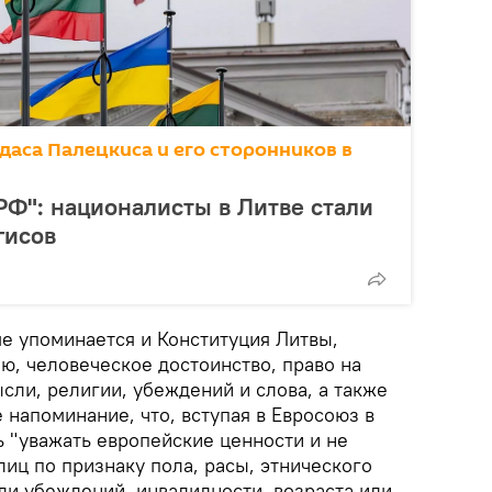
аса Палецкиса и его сторонников в
РФ": националисты в Литве стали
гисов
е упоминается и Конституция Литвы,
ю, человеческое достоинство, право на
сли, религии, убеждений и слова, а также
е напоминание, что, вступая в Евросоюз в
ь "уважать европейские ценности и не
иц по признаку пола, расы, этнического
ли убеждений, инвалидности, возраста или