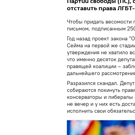
Партии свободы (ПС),
отставить права ЛГБТ
Чтобы придать весомости 
письмом, подписанным 250
Год назад проект закона "
Сейма на первой же стади
утверждения не хватило вс
что именно десяток депут
правящей коалиции – забл
дальнейшего рассмотрения
Разразился скандал. Депут
собираются покинуть прав
консерваторы и либералы 
не вечер и у них есть дос
исполнить свои обязатель