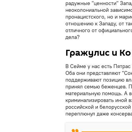
радужные "ценности" Запад
неоколониальной зависимо
пронацистского, но и мар
отношению к Западу, от та
отличного от официального
дела?
Гражулис и Ко
В Сейме у нас есть Пятрас
Оба они представляют "Сою
поддерживают позицию вла
принял семью беженцев. П
материальную помощь. А в
криминализировать иной вз
российской и белорусской
переплюнул даже консерва