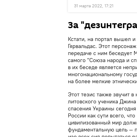
31 марта 2022, 17:21
За "дезинтегр
Кстати, на портал вышел 
Гярвальдас. Этот персонаж
передаче с ним беседует М
самого "Союза народа и с
в их беседе является непр
многонациональному госуд
на более мелкие этнически
Этот тезис также звучит в
литовского ученика Джина
спасения Украины сегодня
России как сути всего, что
цивилизованный мир долже
фундаментальную цель — п
изо всех сил попытаться р