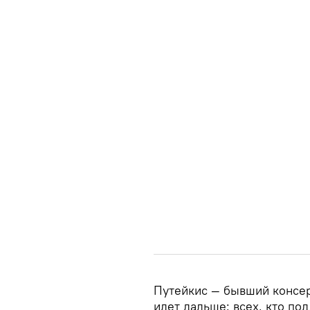
Путейкис — бывший консер
идет дальше: всех, кто по