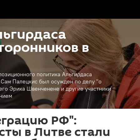
льгирдаса
сторонников в
ппозиционного политика Альгирдаса
. Сам Палецкис был осужден по делу "о
го Эрика Швенченене и другие участники
анием
еграцию РФ":
ты в Литве стали