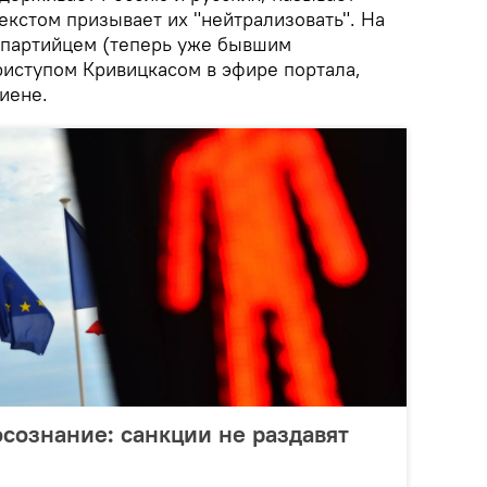
екстом призывает их "нейтрализовать". На
нопартийцем (теперь уже бывшим
иступом Кривицкасом в эфире портала,
иене.
осознание: санкции не раздавят