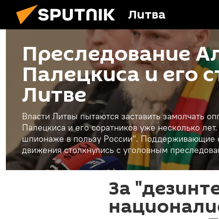
Литва
Преследование А
Палецкиса и его 
Литве
Власти Литвы пытаются заставить замолчать о
Палецкиса и его соратников уже несколько лет
шпионаже в пользу России". Поддерживающие е
движения столкнулись с уголовным преследов
За "дезинт
националис