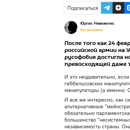
Подписаться
Юргис Нявежетис
Все материалы
После того как 24 фев
российской армии на 
русофобия достигла но
превосходящей даже ту
И это неудивительно, если
геббельсовских манипулято
манипуляторы (а именно: 
И все же интересно, как 
альтернативные "мейнстри
обязательно парламентская
большинство "несистемных
независимость страны. Он