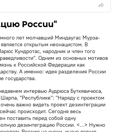
ацию России"
и много лет молчавший Миндаугас Мурза-
 является открытым неонацистом. В
арюс Кундротас, народник и член того
праведливости". Одним из основных мотивов
иязнь к Российской Федерации как
арству. А именно: идея разделения России
е государства.
 недавнем интервью Аудрюса Буткявичюса,
 Шарпа, "Республике": "Наряду с проектом
 очень важно видеть проект дезинтеграции
 сейчас происходит. Сегодня весь
н поставить перед собой одну
олную дезинтеграцию России. <...> Нужно
асколоть Россию на куски, иначе всякая