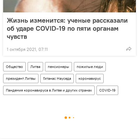
Жизнь изменится: ученые рассказали
об ударе COVID-19 по пяти органам
чувств
1 октября 2021, 07:11
Общество
Литва
пенсионеры
пожилые люди
президент Литвы
Гитанас Науседа
коронавирус
Пандемия коронавируса в Литве и других странах
COVID-19