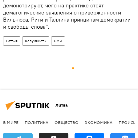
демонстрируют, чего на практике стоят
демагогические заявления о приверженности
Вильнюса, Риги и Таллина принципам демократии
и свободы слова".
Латвия
Колумнисты
СМИ
Литва
В МИРЕ
ПОЛИТИКА
ОБЩЕСТВО
ЭКОНОМИКА
ПРОИСШ