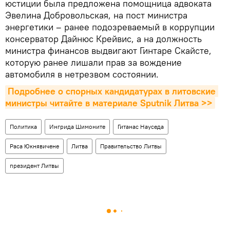
юстиции была предложена помощница адвоката
Эвелина Добровольская, на пост министра
энергетики – ранее подозреваемый в коррупции
консерватор Дайнюс Крейвис, а на должность
министра финансов выдвигают Гинтаре Скайсте,
которую ранее лишали прав за вождение
автомобиля в нетрезвом состоянии.
Подробнее о спорных кандидатурах в литовские 
министры читайте в материале Sputnik Литва >>
Политика
Ингрида Шимоните
Гитанас Науседа
Раса Юкнявичене
Литва
Правительство Литвы
президент Литвы