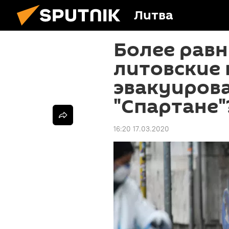
Литва
Более равн
литовские 
эвакуирова
"Спартане"
16:20 17.03.2020