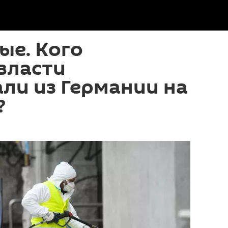
ые. Кого
власти
ли из Германии на
?