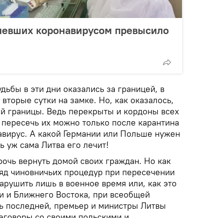
олевших коронавирусом превысило
дьбы в эти дни оказались за границей, в
 вторые сутки на замке. Но, как оказалось,
ой границы. Ведь перекрыты и кордоны всех
 пересечь их можно только после карантина
авирус. А какой Германии или Польше нужен
 уж сама Литва его лечит!
очь вернуть домой своих граждан. Но как
ряд чиновничьих процедур при пересечении
арушить лишь в военное время или, как это
 и Ближнего Востока, при всеобщей
ть последней, премьер и министры Литвы
реговоры со своими польскими и