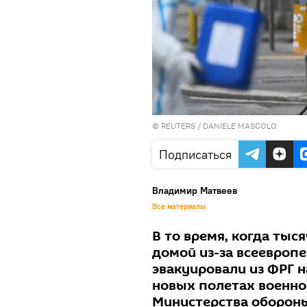
©
REUTERS
/ DANIELE MASCOLO
Подписаться
Владимир Матвеев
Все материалы
В то время, когда тыс
домой из-за всеевропе
эвакуировали из ФРГ н
новых полетах военно
Министерства обороны