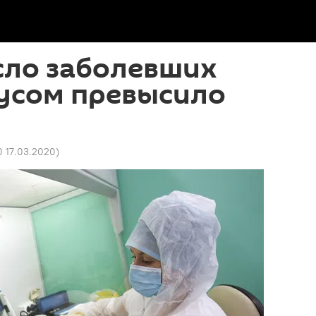
сло заболевших
усом превысило
0 17.03.2020
)