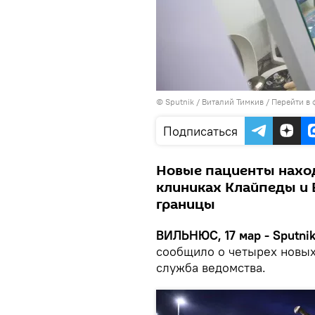
© Sputnik / Виталий Тимкив
/
Перейти в 
Подписаться
Новые пациенты наход
клиниках Клайпеды и В
границы
ВИЛЬНЮС, 17 мар - Sputnik
сообщило о четырех новых
служба ведомства.