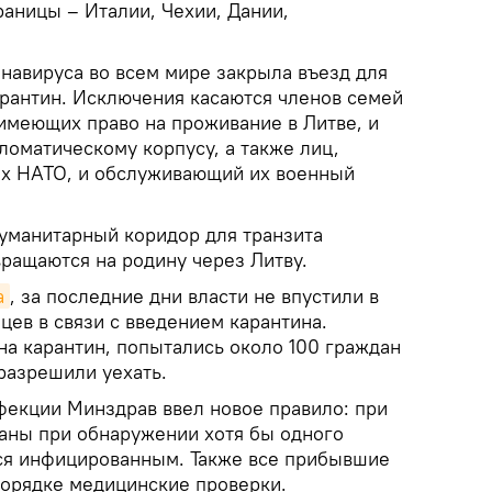
раницы – Италии, Чехии, Дании,
онавируса во всем мире закрыла въезд для
арантин. Исключения касаются членов семей
 имеющих право на проживание в Литве, и
ломатическому корпусу, а также лиц,
ях НАТО, и обслуживающий их военный
гуманитарный коридор для транзита
ращаются на родину через Литву.
а
, за последние дни власти не впустили в
цев в связи с введением карантина.
на карантин, попытались около 100 граждан
разрешили уехать.
фекции Минздрав ввел новое правило: при
аны при обнаружении хотя бы одного
ся инфицированным. Также все прибывшие
порядке медицинские проверки.