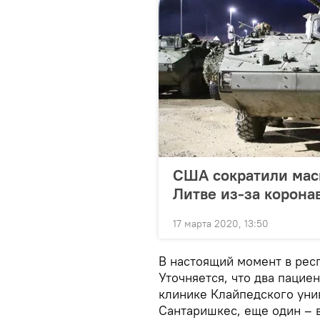
США сократили масш
Литве из-за корона
17 марта 2020, 13:50
В настоящий момент в рес
Уточняется, что два пацие
клинике Клайпедского уни
Сантаришкес, еще один – в