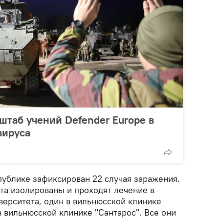
таб учений Defender Europe в
вируса
публике зафиксирован 22 случая заражения.
нта изолированы и проходят лечение в
верситета, один в вильнюсской клинике
 вильнюсской клинике "Сантарос". Все они