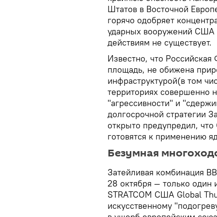
Штатов в Восточной Европ
горячо одобряет концентр
ударных вооружений США 
действиям не существует.
Известно, что Российская
площадь, не обижена прир
инфраструктурой(в том чис
территориях совершенно н
"агрессивности" и "сдерж
долгосрочной стратегии З
открыто предупредил, что
готовятся к применению я
Безумная многоход
Затейливая комбинация В
28 октября — только один 
STRATCOM США Global Thun
искусственному "подогрев
в ущерб европейским союз