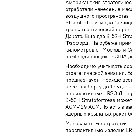
Американские стратегичес
отработали нанесение мас
воздушного пространства
Stratofortress и два "неви
трансатлантический перел
Дакота. Еще два В-52Н Str
Фэрфорд. На рубеже приме
километров от Москвы и С
бомбардировщиков США де
Необходимо учитывать ос
стратегической авиации. Б
предназначен, прежде все
несет на борту до 16 яде
перспективных LRSO (Long
В-52Н Stratofortress може
AGM-129 ACM. То есть в за
ядерных крылатых ракет б
Малозаметные стратегиче
перспективные изделия L