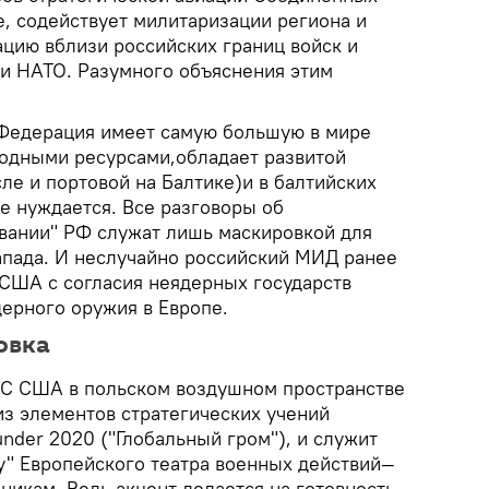
е, содействует милитаризации региона и
ацию вблизи российских границ войск и
и НАТО. Разумного объяснения этим
 Федерация имеет самую большую в мире
одными ресурсами,обладает развитой
ле и портовой на Балтике)и в балтийских
е нуждается. Все разговоры об
ивании" РФ служат лишь маскировкой для
апада. И неслучайно российский МИД ранее
 США с согласия неядерных государств
дерного оружия в Европе.
овка
ВС США в польском воздушном пространстве
из элементов стратегических учений
der 2020 ("Глобальный гром"), и служит
у" Европейского театра военных действий—
никам. Ведь акцент делается на готовность