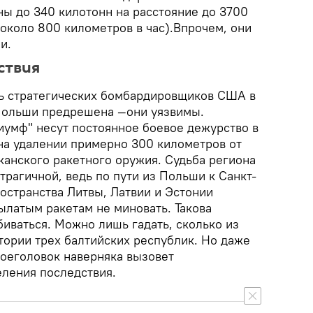
ны до 340 килотонн на расстояние до 3700
около 800 километров в час).Впрочем, они
и.
ствия
ть стратегических бомбардировщиков США в
Польши предрешена —они уязвимы.
иумф" несут постоянное боевое дежурство в
на удалении примерно 300 километров от
анского ракетного оружия. Судьба региона
трагичной, ведь по пути из Польши к Санкт-
остранства Литвы, Латвии и Эстонии
латым ракетам не миновать. Такова
биваться. Можно лишь гадать, сколько из
тории трех балтийских республик. Но даже
оеголовок наверняка вызовет
еления последствия.