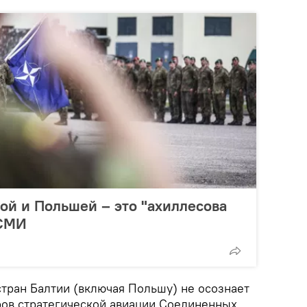
ой и Польшей – это "ахиллесова
 СМИ
стран Балтии (включая Польшу) не осознает
ов стратегической авиации Соединенных