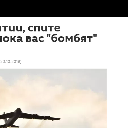
тии, спите
пока вас "бомбят"
 30.10.2019
)