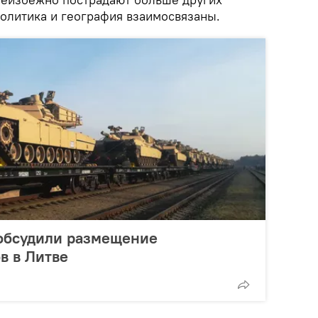
политика и география взаимосвязаны.
обсудили размещение
в в Литве