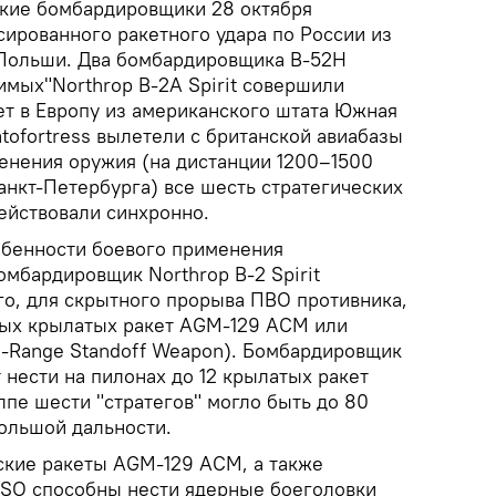
кие бомбардировщики 28 октября
сированного ракетного удара по России из
 Польши. Два бомбардировщика В-52Н
димых"Northrop B-2А Spirit совершили
ет в Европу из американского штата Южная
atofortress вылетели с британской авиабазы
нения оружия (на дистанции 1200–1500
анкт-Петербурга) все шесть стратегических
йствовали синхронно.
обенности боевого применения
омбардировщик Northrop B-2 Spirit
го, для скрытного прорыва ПВО противника,
рных крылатых ракет AGM-129 ACM или
-Range Standoff Weapon). Бомбардировщик
т нести на пилонах до 12 крылатых ракет
лпе шести "стратегов" могло быть до 80
ольшой дальности.
ские ракеты AGM-129 ACM, а также
RSO способны нести ядерные боеголовки