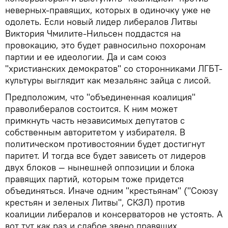
неверных-правящих, которых в одиночку уже не
одолеть. Если новый лидер либералов Литвы
Виктория Чмилите-Нильсен поддастся на
провокацию, это будет равносильно похоронам
партии и ее идеологии. Да и сам союз
"христианских демократов" со сторонниками ЛГБТ-
культуры выглядит как мезальянс зайца с лисой.
Предположим, что "объединенная коалиция"
праволибералов состоится. К ним может
примкнуть часть независимых депутатов с
собственным авторитетом у избирателя. В
политическом противостоянии будет достигнут
паритет. И тогда все будет зависеть от лидеров
двух блоков — нынешней оппозиции и блока
правящих партий, которым тоже придется
объединяться. Иначе одним "крестьянам" ("Союзу
крестьян и зеленых Литвы", СКЗЛ) против
коалиции либералов и консерваторов не устоять. А
вот тут как раз и слабое звено правящих.