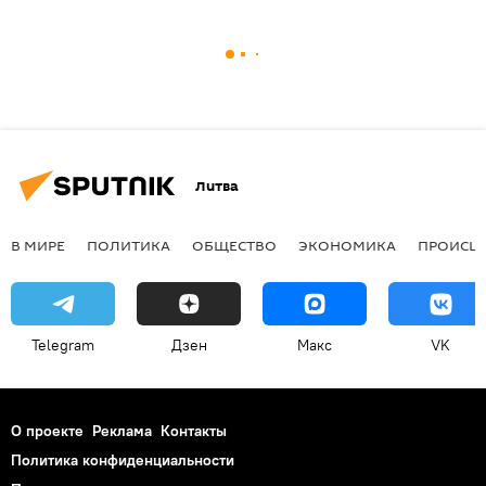
Литва
В МИРЕ
ПОЛИТИКА
ОБЩЕСТВО
ЭКОНОМИКА
ПРОИСШ
Telegram
Дзен
Макс
VK
О проекте
Реклама
Контакты
Политика конфиденциальности