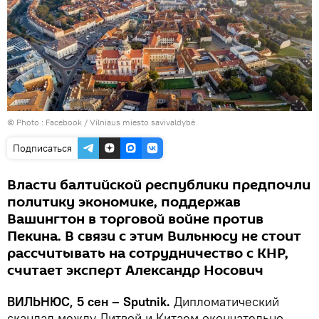
© Photo :
Facebook / Vilniaus miesto savivaldybė
Подписаться
Власти балтийской республики предпочли
политику экономике, поддержав
Вашингтон в торговой войне против
Пекина. В связи с этим Вильнюсу не стоит
рассчитывать на сотрудничество с КНР,
считает эксперт Александр Носович
ВИЛЬНЮС, 5 сен – Sputnik.
Дипломатический
скандал между Литвой и Китаем окончательно