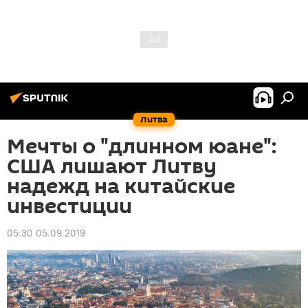
Литва
Мечты о "длинном юане":
США лишают Литву
надежд на китайские
инвестиции
05:30 05.09.2019