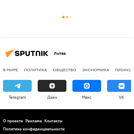
Литва
В МИРЕ
ПОЛИТИКА
ОБЩЕСТВО
ЭКОНОМИКА
ПРОИСШ
Telegram
Дзен
Макс
VK
О проекте
Реклама
Контакты
Политика конфиденциальности