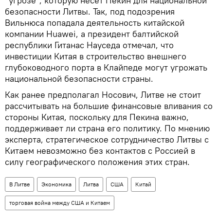
"угрозе", которую несет Пекин для национальной
безопасности Литвы. Так, под подозрения
Вильнюса попадала деятельность китайской
компании Huawei, а президент балтийской
республики Гитанас Науседа отмечал, что
инвестиции Китая в строительство внешнего
глубоководного порта в Клайпеде могут угрожать
национальной безопасности страны.
Как ранее предполагал Носович, Литве не стоит
рассчитывать на большие финансовые вливания со
стороны Китая, поскольку для Пекина важно,
поддерживает ли страна его политику. По мнению
эксперта, стратегическое сотрудничество Литвы с
Китаем невозможно без контактов с Россией в
силу географического положения этих стран.
В Литве
Экономика
Литва
США
Китай
торговая война между США и Китаем